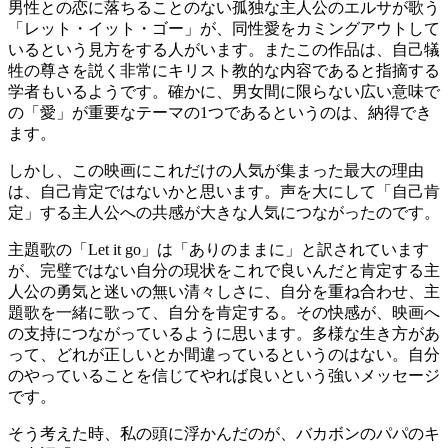
男性との恋に落ちることのない孤独な主人公のエルサが歌う
「レット・イット・ゴー」が、同性愛をカミングアウトして
いるという見方をする人がいます。またこの作品は、自己犠
牲の尊さを説く非常にキリスト教的な内容であると指摘する
学者もいるようです。確かに、男女間に限らない広い意味で
の「愛」が重要なテーマの1つであるというのは、納得でき
ます。
しかし、この映画にこれだけの人気が集まった最大の理由
は、自己肯定ではないかと思います。声を大にして「自己肯
定」する主人公への共感が大きな人気につながったのです。
主題歌の「Let it go」は「ありのままに」と訳されています
が、完璧ではない自分の現状をこれで良いんだと肯定する主
人公の勇気と迷いの無い清々しさに、自分を重ね合わせ、主
題歌を一緒に歌って、自分を肯定する。その快感が、映画へ
の支持につながっているように思います。多様な生き方があ
って、どれが正しいとか間違っているというのはない。自分
のやっていることを信じてやれば良いという強いメッセージ
です。
そう考えた時、私の頭に浮かんだのが、バカボンのパパのキ