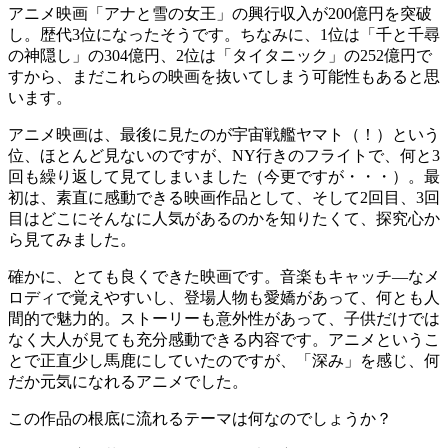
アニメ映画「アナと雪の女王」の興行収入が200億円を突破
し。歴代3位になったそうです。ちなみに、1位は「千と千尋
の神隠し」の304億円、2位は「タイタニック」の252億円で
すから、まだこれらの映画を抜いてしまう可能性もあると思
います。
アニメ映画は、最後に見たのが宇宙戦艦ヤマト（！）という
位、ほとんど見ないのですが、NY行きのフライトで、何と3
回も繰り返して見てしまいました（今更ですが・・・）。最
初は、素直に感動できる映画作品として、そして2回目、3回
目はどこにそんなに人気があるのかを知りたくて、探究心か
ら見てみました。
確かに、とても良くできた映画です。音楽もキャッチ―なメ
ロディで覚えやすいし、登場人物も愛嬌があって、何とも人
間的で魅力的。ストーリーも意外性があって、子供だけでは
なく大人が見ても充分感動できる内容です。アニメというこ
とで正直少し馬鹿にしていたのですが、「深み」を感じ、何
だか元気になれるアニメでした。
この作品の根底に流れるテーマは何なのでしょうか？