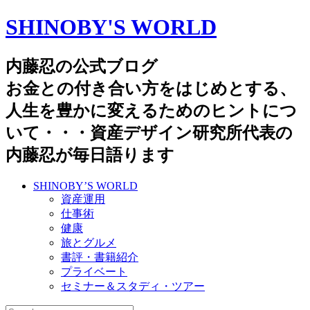
SHINOBY'S WORLD
内藤忍の公式ブログ
お金との付き合い方をはじめとする、
人生を豊かに変えるためのヒントにつ
いて・・・資産デザイン研究所代表の
内藤忍が毎日語ります
SHINOBY’S WORLD
資産運用
仕事術
健康
旅とグルメ
書評・書籍紹介
プライベート
セミナー＆スタディ・ツアー