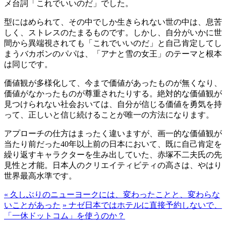
メ台詞「これでいいのだ」でした。
型にはめられて、その中でしか生きられない世の中は、息苦
しく、ストレスのたまるものです。しかし、自分がいかに世
間から異端視されても「これでいいのだ」と自己肯定してし
まうバカボンのパパは、「アナと雪の女王」のテーマと根本
は同じです。
価値観が多様化して、今まで価値があったものが無くなり、
価値がなかったものが尊重されたりする。絶対的な価値観が
見つけられない社会おいては、自分が信じる価値を勇気を持
って、正しいと信じ続けることが唯一の方法になります。
アプローチの仕方はまったく違いますが、画一的な価値観が
当たり前だった40年以上前の日本において、既に自己肯定を
繰り返すキャラクターを生み出していた、赤塚不二夫氏の先
見性と才能。日本人のクリエイティビティの高さは、やはり
世界最高水準です。
«
久しぶりのニューヨークには、変わったことと、変わらな
いことがあった
»
ナゼ日本ではホテルに直接予約しないで、
「一休ドットコム」を使うのか？