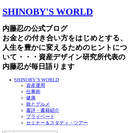
SHINOBY'S WORLD
内藤忍の公式ブログ
お金との付き合い方をはじめとする、
人生を豊かに変えるためのヒントにつ
いて・・・資産デザイン研究所代表の
内藤忍が毎日語ります
SHINOBY’S WORLD
資産運用
仕事術
健康
旅とグルメ
書評・書籍紹介
プライベート
セミナー＆スタディ・ツアー