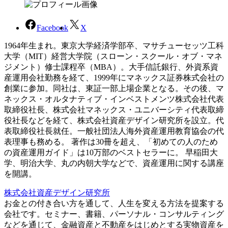
Facebook
X
1964年生まれ。東京大学経済学部卒、マサチューセッツ工科
大学（MIT）経営大学院（スローン・スクール・オブ・マネ
ジメント）修士課程卒（MBA）。大手信託銀行、外資系資
産運用会社勤務を経て、1999年にマネックス証券株式会社の
創業に参加。同社は、東証一部上場企業となる。その後、マ
ネックス・オルタナティブ・インベストメンツ株式会社代表
取締役社長、株式会社マネックス・ユニバーシティ代表取締
役社長などを経て、株式会社資産デザイン研究所を設立。代
表取締役社長就任。一般社団法人海外資産運用教育協会の代
表理事も務める。 著作は30冊を超え、「初めての人のため
の資産運用ガイド」は10万部のベストセラーに。 早稲田大
学、明治大学、丸の内朝大学などで、資産運用に関する講座
を開講。
株式会社資産デザイン研究所
お金との付き合い方を通して、人生を変える方法を提案する
会社です。セミナー、書籍、パーソナル・コンサルティング
などを通じて、金融資産と不動産をはじめとする実物資産を