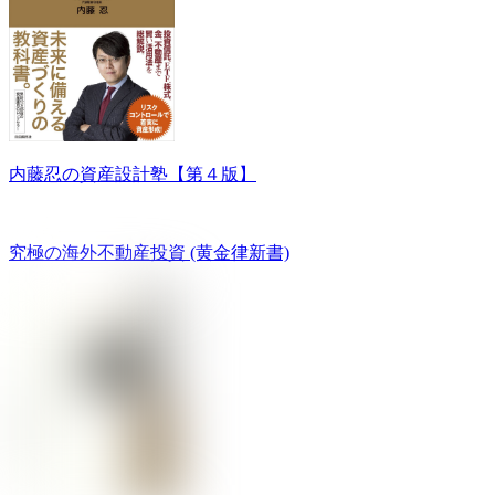
内藤忍の資産設計塾【第４版】
究極の海外不動産投資 (黄金律新書)