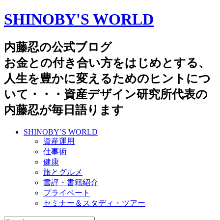
SHINOBY'S WORLD
内藤忍の公式ブログ
お金との付き合い方をはじめとする、
人生を豊かに変えるためのヒントにつ
いて・・・資産デザイン研究所代表の
内藤忍が毎日語ります
SHINOBY’S WORLD
資産運用
仕事術
健康
旅とグルメ
書評・書籍紹介
プライベート
セミナー＆スタディ・ツアー