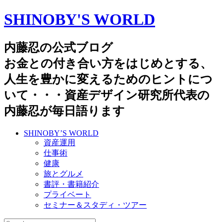
SHINOBY'S WORLD
内藤忍の公式ブログ
お金との付き合い方をはじめとする、
人生を豊かに変えるためのヒントにつ
いて・・・資産デザイン研究所代表の
内藤忍が毎日語ります
SHINOBY’S WORLD
資産運用
仕事術
健康
旅とグルメ
書評・書籍紹介
プライベート
セミナー＆スタディ・ツアー