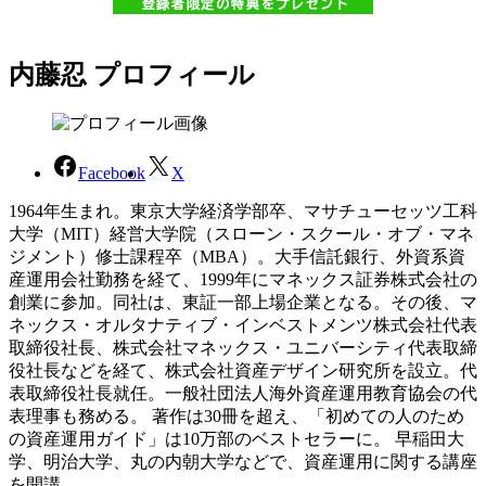
内藤忍 プロフィール
Facebook
X
1964年生まれ。東京大学経済学部卒、マサチューセッツ工科
大学（MIT）経営大学院（スローン・スクール・オブ・マネ
ジメント）修士課程卒（MBA）。大手信託銀行、外資系資
産運用会社勤務を経て、1999年にマネックス証券株式会社の
創業に参加。同社は、東証一部上場企業となる。その後、マ
ネックス・オルタナティブ・インベストメンツ株式会社代表
取締役社長、株式会社マネックス・ユニバーシティ代表取締
役社長などを経て、株式会社資産デザイン研究所を設立。代
表取締役社長就任。一般社団法人海外資産運用教育協会の代
表理事も務める。 著作は30冊を超え、「初めての人のため
の資産運用ガイド」は10万部のベストセラーに。 早稲田大
学、明治大学、丸の内朝大学などで、資産運用に関する講座
を開講。