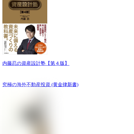
内藤忍の資産設計塾【第４版】
究極の海外不動産投資 (黄金律新書)