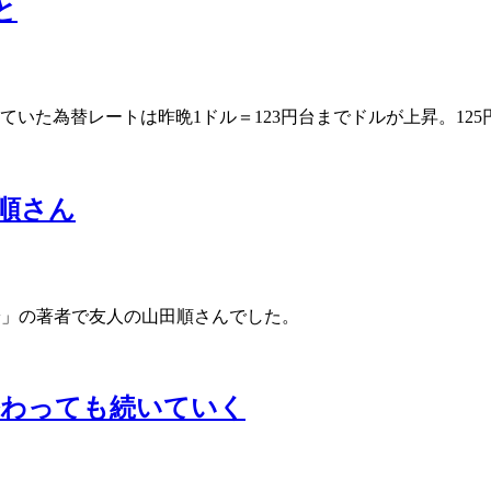
と
ていた為替レートは昨晩1ドル＝123円台までドルが上昇。125
順さん
久円安」の著者で友人の山田順さんでした。
終わっても続いていく