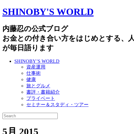
SHINOBY'S WORLD
内藤忍の公式ブログ
お金との付き合い方をはじめとする、
が毎日語ります
SHINOBY’S WORLD
資産運用
仕事術
健康
旅とグルメ
書評・書籍紹介
プライベート
セミナー＆スタディ・ツアー
5月 2015