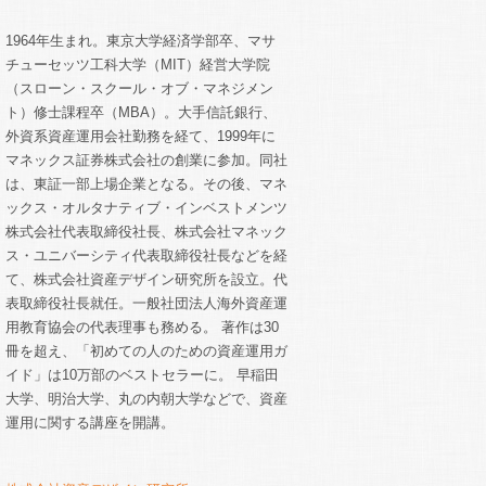
1964年生まれ。東京大学経済学部卒、マサ
チューセッツ工科大学（MIT）経営大学院
（スローン・スクール・オブ・マネジメン
ト）修士課程卒（MBA）。大手信託銀行、
外資系資産運用会社勤務を経て、1999年に
マネックス証券株式会社の創業に参加。同社
は、東証一部上場企業となる。その後、マネ
ックス・オルタナティブ・インベストメンツ
株式会社代表取締役社長、株式会社マネック
ス・ユニバーシティ代表取締役社長などを経
て、株式会社資産デザイン研究所を設立。代
表取締役社長就任。一般社団法人海外資産運
用教育協会の代表理事も務める。 著作は30
冊を超え、「初めての人のための資産運用ガ
イド」は10万部のベストセラーに。 早稲田
大学、明治大学、丸の内朝大学などで、資産
運用に関する講座を開講。