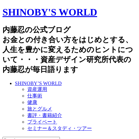
SHINOBY'S WORLD
内藤忍の公式ブログ
お金との付き合い方をはじめとする、
人生を豊かに変えるためのヒントにつ
いて・・・資産デザイン研究所代表の
内藤忍が毎日語ります
SHINOBY’S WORLD
資産運用
仕事術
健康
旅とグルメ
書評・書籍紹介
プライベート
セミナー＆スタディ・ツアー