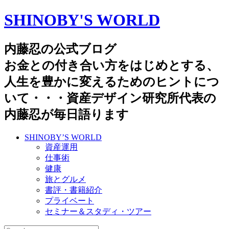
SHINOBY'S WORLD
内藤忍の公式ブログ
お金との付き合い方をはじめとする、
人生を豊かに変えるためのヒントにつ
いて・・・資産デザイン研究所代表の
内藤忍が毎日語ります
SHINOBY’S WORLD
資産運用
仕事術
健康
旅とグルメ
書評・書籍紹介
プライベート
セミナー＆スタディ・ツアー