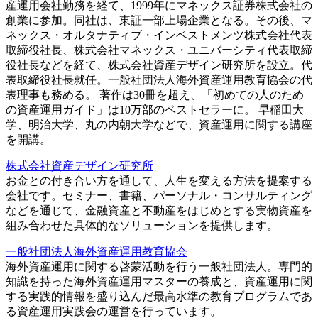
産運用会社勤務を経て、1999年にマネックス証券株式会社の
創業に参加。同社は、東証一部上場企業となる。その後、マ
ネックス・オルタナティブ・インベストメンツ株式会社代表
取締役社長、株式会社マネックス・ユニバーシティ代表取締
役社長などを経て、株式会社資産デザイン研究所を設立。代
表取締役社長就任。一般社団法人海外資産運用教育協会の代
表理事も務める。 著作は30冊を超え、「初めての人のため
の資産運用ガイド」は10万部のベストセラーに。 早稲田大
学、明治大学、丸の内朝大学などで、資産運用に関する講座
を開講。
株式会社資産デザイン研究所
お金との付き合い方を通して、人生を変える方法を提案する
会社です。セミナー、書籍、パーソナル・コンサルティング
などを通じて、金融資産と不動産をはじめとする実物資産を
組み合わせた具体的なソリューションを提供します。
一般社団法人海外資産運用教育協会
海外資産運用に関する啓蒙活動を行う一般社団法人。専門的
知識を持った海外資産運用マスターの養成と、資産運用に関
する実践的情報を盛り込んだ最高水準の教育プログラムであ
る資産運用実践会の運営を行っています。