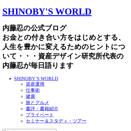
SHINOBY'S WORLD
内藤忍の公式ブログ
お金との付き合い方をはじめとする、
人生を豊かに変えるためのヒントにつ
いて・・・資産デザイン研究所代表の
内藤忍が毎日語ります
SHINOBY’S WORLD
資産運用
仕事術
健康
旅とグルメ
書評・書籍紹介
プライベート
セミナー＆スタディ・ツアー