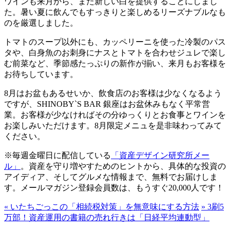
ワインも来月から、また新しい白を提供することにしまし
た。暑い夏に飲んでもすっきりと楽しめるリーズナブルなも
のを厳選しました。
トマトのスープ以外にも、カッペリーニを使った冷製のパス
タや、白身魚のお刺身にナスとトマトを合わせジュレで楽し
む前菜など、季節感たっぷりの新作が揃い、来月もお客様を
お待ちしています。
8月はお盆もあるせいか、飲食店のお客様は少なくなるよう
ですが、SHINOBY`S BAR 銀座はお盆休みもなく平常営
業。お客様が少なければその分ゆっくりとお食事とワインを
お楽しみいただけます。8月限定メニュを是非味わってみて
ください。
※毎週金曜日に配信している
「資産デザイン研究所メー
ル」
。資産を守り増やすためのヒントから、具体的な投資の
アイディア、そしてグルメな情報まで、無料でお届けしま
す。メールマガジン登録会員数は、もうすぐ20,000人です！
«
いたちごっこの「相続税対策」を無意味にする方法
»
3刷5
万部！資産運用の書籍の売れ行きは「日経平均連動型」