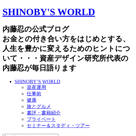
SHINOBY'S WORLD
内藤忍の公式ブログ
お金との付き合い方をはじめとする、
人生を豊かに変えるためのヒントにつ
いて・・・資産デザイン研究所代表の
内藤忍が毎日語ります
SHINOBY’S WORLD
資産運用
仕事術
健康
旅とグルメ
書評・書籍紹介
プライベート
セミナー＆スタディ・ツアー