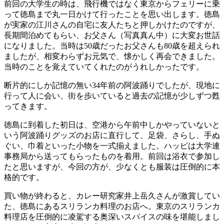
前回の大学生の時は、飛行機ではなく東京からフェリーに乗
って徳島まで丸一日かけて行ったことを思い出します。徳島
が実家の江川さんの自宅に友人たちと押しかけたのですが、
長期間泊めてもらい、お父さん（写真真ん中）に大変お世話
になりました。当時は50歳だったお父さんも80歳を超えられ
ましたが、相変わらずお元気で、懐かしく再会できました。
当時のことを覚えていてくれたのがうれしかったです。
断片的にしか記憶の無い34年前の阿波踊りでしたが、現地に
行って人に会い、街を歩いていると過去の記憶が少しずつ甦
ってきます。
徳島に到着した初日は、空港から午前中しかやっていないと
いう阿波踊りグッズのお店に直行して、足袋、さらし、手ぬ
ぐい、巾着といった小物を一式揃えました。ハッピは大学連
事務局から送ってもらったものを着用。前回は浴衣で参加し
たと思いますが、今回の方が、少なくとも服装は圧倒的に本
格的です。
買い物が終わると、カレー研究家井上岳久さんが激賞してい
た、徳島にあるスリランカ料理のお店へ。東京のスリランカ
料理店を圧倒的に凌駕する奥深いスパイスの味を堪能しまし