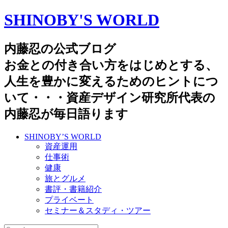
SHINOBY'S WORLD
内藤忍の公式ブログ
お金との付き合い方をはじめとする、
人生を豊かに変えるためのヒントにつ
いて・・・資産デザイン研究所代表の
内藤忍が毎日語ります
SHINOBY’S WORLD
資産運用
仕事術
健康
旅とグルメ
書評・書籍紹介
プライベート
セミナー＆スタディ・ツアー