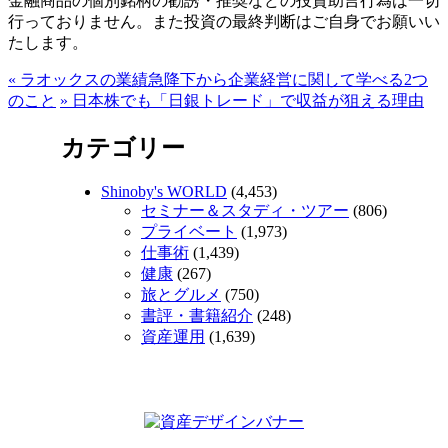
金融商品の個別銘柄の勧誘・推奨などの投資助言行為は一切
行っておりません。また投資の最終判断はご自身でお願いい
たします。
«
ラオックスの業績急降下から企業経営に関して学べる2つ
のこと
»
日本株でも「日銀トレード」で収益が狙える理由
カテゴリー
Shinoby's WORLD
(4,453)
セミナー＆スタディ・ツアー
(806)
プライベート
(1,973)
仕事術
(1,439)
健康
(267)
旅とグルメ
(750)
書評・書籍紹介
(248)
資産運用
(1,639)