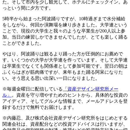
た。そして市内を少し観光して、ホテルにチェックイン。あ
っという間に夕方です。
5時半から始まった阿波踊りですが、10時過ぎまで水分補給
をしながら、何回か演舞場を練り歩きました。大学連という
ことで、現役の大学生と我々のような卒業生が200人以上参
加。当日の練習しかできませんでしたが、とても楽しく踊る
ことができました。
やはり、阿波踊りは観るより踊った方が圧倒的にお薦めで
す。いくつかの大学が大学連を作っています。そして大学連
は卒業生でなくても関係者として参加可能です。翌日の朝は
ふくらはぎが筋肉痛ですが、来年もまた踊る阿呆になりた
い。そう思える思い出深い一日になりました。
※毎週金曜日に配信している
「資産デザイン研究所メー
ル」
。資産を守り増やすためのヒントから、具体的な投資の
アイディア、そしてグルメな情報まで、メールアドレスを登
録するだけで無料でお届けします。
※内藤忍、及び株式会社資産デザイン研究所をはじめとする
関連会社は、資産配分などの投資アドバイスは行いますが、