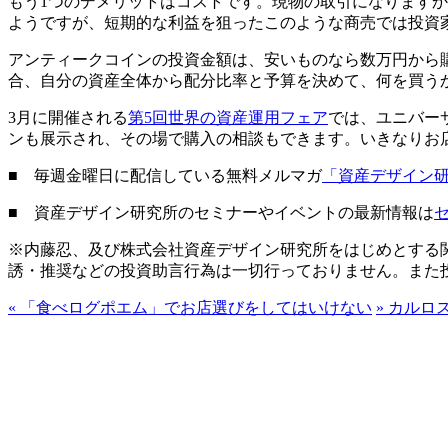
もう1つのデメリットはコストです。現物の取引になります
ようですが、短期的な利益を狙ったこのような商売では投資
アンティークコインの投資金額は、安いものなら数万円から
合、自分の資産全体から配分比率と予算を決めて、何を買う
3月に開催される
第5回世界の資産運用フェア
では、ユニバー
ンも展示され、その場で購入の相談もできます。いきなりお
■ 毎週金曜日に配信している無料メルマガ
「資産デザイン
■ 資産デザイン研究所のセミナーやイベントの最新情報は
※内藤忍、及び株式会社資産デザイン研究所をはじめとする
誘・推奨などの投資助言行為は一切行っておりません。また
«
「食べログポエム」でお店選びをしてはいけない
»
カルロ