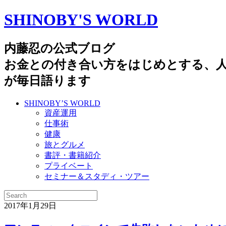
SHINOBY'S WORLD
内藤忍の公式ブログ
お金との付き合い方をはじめとする、
が毎日語ります
SHINOBY’S WORLD
資産運用
仕事術
健康
旅とグルメ
書評・書籍紹介
プライベート
セミナー＆スタディ・ツアー
2017年1月29日