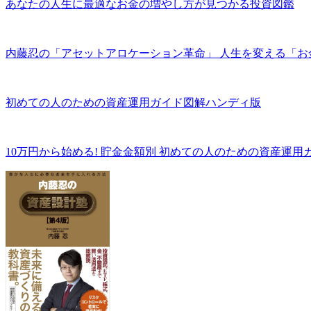
あなたの人生に最適なお金の増やし方が見つかる投資図鑑
内藤忍の「アセットアロケーション革命」 人生を変える「お
初めての人のための資産運用ガイド図解ハンディ版
10万円から始める! 貯金金額別 初めての人のための資産運用