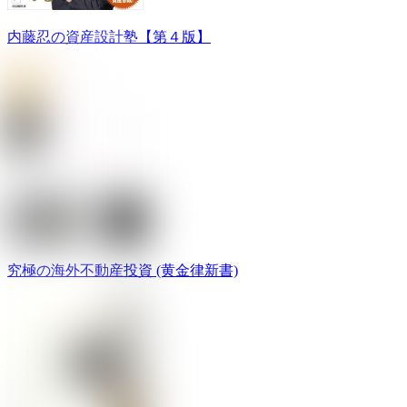
内藤忍の資産設計塾【第４版】
究極の海外不動産投資 (黄金律新書)