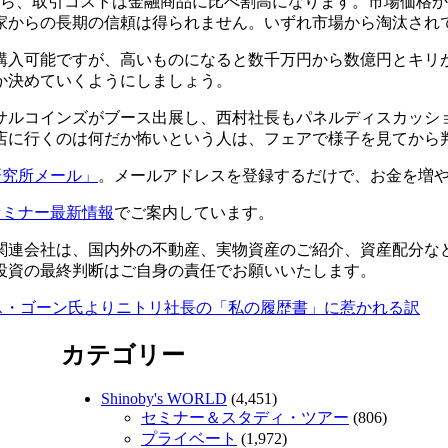
から、取引コストは金融商品に比べ割高になります。市場価格
家からの長期の信頼は得られません。いずれ市場から淘汰され
購入可能ですが、高いものになると数千万円から数億円とキリ
か決めていくようにしましょう。
サルコインズがブース出展し、西村社長もパネルディスカッシ
店に行くのは何だか怖いという人は、フェアで様子を見てから
研究所メール」
。メールアドレスを登録するだけで、お金を増
セミナー最新情報
でご案内しています。
関連会社は、国内外の不動産、実物資産のご紹介、資産配分な
投資の最終判断はご自身の責任でお願いいたします。
ス・ゴーン氏よりニトリ社長の「私の履歴書」に惹かれる訳
カテゴリー
Shinoby's WORLD
(4,451)
セミナー＆スタディ・ツアー
(806)
プライベート
(1,972)