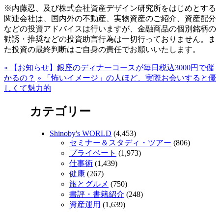
※内藤忍、及び株式会社資産デザイン研究所をはじめとする
関連会社は、国内外の不動産、実物資産のご紹介、資産配分
などの投資アドバイスは行いますが、金融商品の個別銘柄の
勧誘・推奨などの投資助言行為は一切行っておりません。ま
た投資の最終判断はご自身の責任でお願いいたします。
«
【お知らせ】銀座のディナーコースが毎日税込3000円で儲
かるの？
»
「怖いイメージ」の人ほど、実際お会いすると優
しくて魅力的
カテゴリー
Shinoby's WORLD
(4,453)
セミナー＆スタディ・ツアー
(806)
プライベート
(1,973)
仕事術
(1,439)
健康
(267)
旅とグルメ
(750)
書評・書籍紹介
(248)
資産運用
(1,639)