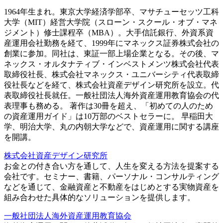
1964年生まれ。東京大学経済学部卒、マサチューセッツ工科
大学（MIT）経営大学院（スローン・スクール・オブ・マネ
ジメント）修士課程卒（MBA）。大手信託銀行、外資系資
産運用会社勤務を経て、1999年にマネックス証券株式会社の
創業に参加。同社は、東証一部上場企業となる。その後、マ
ネックス・オルタナティブ・インベストメンツ株式会社代表
取締役社長、株式会社マネックス・ユニバーシティ代表取締
役社長などを経て、株式会社資産デザイン研究所を設立。代
表取締役社長就任。一般社団法人海外資産運用教育協会の代
表理事も務める。 著作は30冊を超え、「初めての人のため
の資産運用ガイド」は10万部のベストセラーに。 早稲田大
学、明治大学、丸の内朝大学などで、資産運用に関する講座
を開講。
株式会社資産デザイン研究所
お金との付き合い方を通して、人生を変える方法を提案する
会社です。セミナー、書籍、パーソナル・コンサルティング
などを通じて、金融資産と不動産をはじめとする実物資産を
組み合わせた具体的なソリューションを提供します。
一般社団法人海外資産運用教育協会