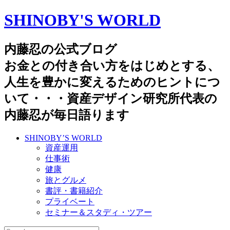
SHINOBY'S WORLD
内藤忍の公式ブログ
お金との付き合い方をはじめとする、
人生を豊かに変えるためのヒントにつ
いて・・・資産デザイン研究所代表の
内藤忍が毎日語ります
SHINOBY’S WORLD
資産運用
仕事術
健康
旅とグルメ
書評・書籍紹介
プライベート
セミナー＆スタディ・ツアー