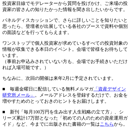
投資家目線でモデレーターから質問を投げかけ、ご来場の投
資家の皆さんの知りたかった情報を聞き出したいからです。
パネルディスカッションで、さらに詳しいことを知りたいと
思ったら、登壇者が出展している各社のブースで資料や個別
の面談などを行ってもらえます。
ワンストップで個人投資家が求めているすべての投資対象の
情報が収集できる本日のイベント。会場で皆様をお待ちして
います。
（事前お申込みされていない方も、会場でお手続きいただけ
れば入場可能です。）
ちなみに、次回の開催は来年2月に予定されています。
■ 毎週金曜日に配信している無料メルマガ
「資産デザイン
研究所メール」
。メールアドレスを登録するだけで、お金を
増やすためのとっておきのヒントをお届けします。
■ 新刊「毎月100万円を生み出す人生戦略の立て方」、シ
リーズ累計17万部となった「初めての人のための資産運用ガ
イド」など、今までに出版された書籍の一覧は
こちら
から。