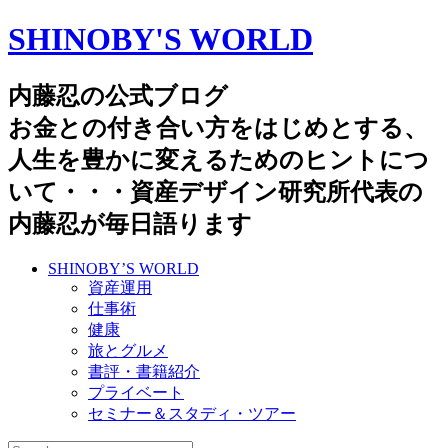
SHINOBY'S WORLD
内藤忍の公式ブログ
お金との付き合い方をはじめとする、
人生を豊かに変えるためのヒントにつ
いて・・・資産デザイン研究所代表の
内藤忍が毎日語ります
SHINOBY’S WORLD
資産運用
仕事術
健康
旅とグルメ
書評・書籍紹介
プライベート
セミナー＆スタディ・ツアー