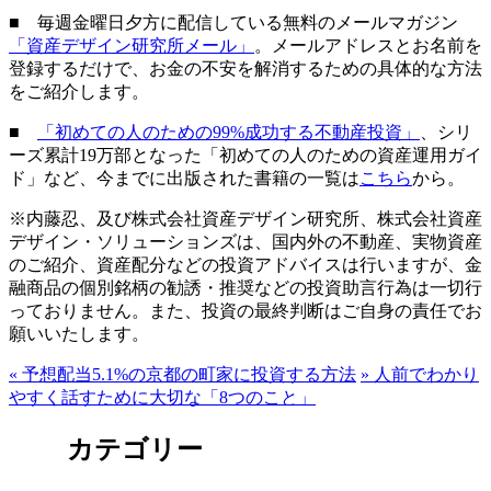
■ 毎週金曜日夕方に配信している無料のメールマガジン
「資産デザイン研究所メール」
。メールアドレスとお名前を
登録するだけで、お金の不安を解消するための具体的な方法
をご紹介します。
■
「初めての人のための99%成功する不動産投資」
、シリ
ーズ累計19万部となった「初めての人のための資産運用ガイ
ド」など、今までに出版された書籍の一覧は
こちら
から。
※内藤忍、及び株式会社資産デザイン研究所、株式会社資産
デザイン・ソリューションズは、国内外の不動産、実物資産
のご紹介、資産配分などの投資アドバイスは行いますが、金
融商品の個別銘柄の勧誘・推奨などの投資助言行為は一切行
っておりません。また、投資の最終判断はご自身の責任でお
願いいたします。
«
予想配当5.1%の京都の町家に投資する方法
»
人前でわかり
やすく話すために大切な「8つのこと」
カテゴリー