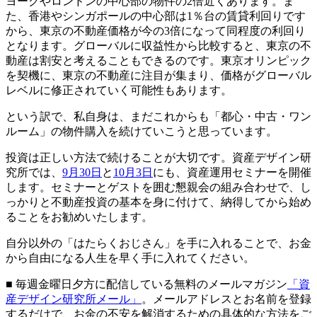
ヨークやロンドンの中心部の物件の2倍近くあります。ま
た、香港やシンガポールの中心部は1％台の賃貸利回りです
から、東京の不動産価格が今の3倍になって同程度の利回り
となります。グローバルに収益性から比較すると、東京の不
動産は割安と考えることもできるのです。東京オリンピック
を契機に、東京の不動産に注目が集まり、価格がグローバル
レベルに修正されていく可能性もあります。
という訳で、私自身は、まだこれからも「都心・中古・ワン
ルーム」の物件購入を続けていこうと思っています。
投資は正しい方法で続けることが大切です。資産デザイン研
究所では、
9月30日
と
10月3日
にも、資産運用セミナーを開催
します。セミナーとゲストを囲む懇親会の組み合わせで、し
っかりと不動産投資の基本を身に付けて、納得してから始め
ることをお勧めいたします。
自分以外の「はたらくおじさん」を手に入れることで、お金
から自由になる人生を早く手に入れてください。
■ 毎週金曜日夕方に配信している無料のメールマガジン
「資
産デザイン研究所メール」
。メールアドレスとお名前を登録
するだけで、お金の不安を解消するための具体的な方法をご