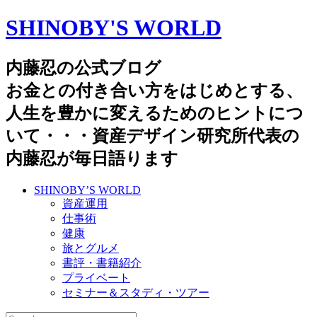
SHINOBY'S WORLD
内藤忍の公式ブログ
お金との付き合い方をはじめとする、
人生を豊かに変えるためのヒントにつ
いて・・・資産デザイン研究所代表の
内藤忍が毎日語ります
SHINOBY’S WORLD
資産運用
仕事術
健康
旅とグルメ
書評・書籍紹介
プライベート
セミナー＆スタディ・ツアー