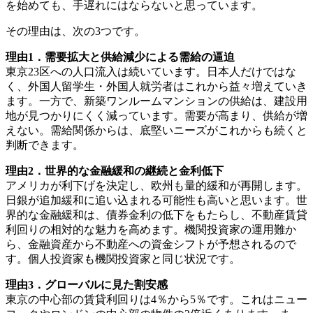
を始めても、手遅れにはならないと思っています。
その理由は、次の3つです。
理由1．需要拡大と供給減少による需給の逼迫
東京23区への人口流入は続いています。日本人だけではな
く、外国人留学生・外国人就労者はこれから益々増えていき
ます。一方で、新築ワンルームマンションの供給は、建設用
地が見つかりにくく減っています。需要が高まり、供給が増
えない。需給関係からは、底堅いニーズがこれからも続くと
判断できます。
理由2．世界的な金融緩和の継続と金利低下
アメリカが利下げを決定し、欧州も量的緩和が再開します。
日銀が追加緩和に追い込まれる可能性も高いと思います。世
界的な金融緩和は、債券金利の低下をもたらし、不動産賃貸
利回りの相対的な魅力を高めます。機関投資家の運用難か
ら、金融資産から不動産への資金シフトが予想されるので
す。個人投資家も機関投資家と同じ状況です。
理由3．グローバルに見た割安感
東京の中心部の賃貸利回りは4％から5％です。これはニュー