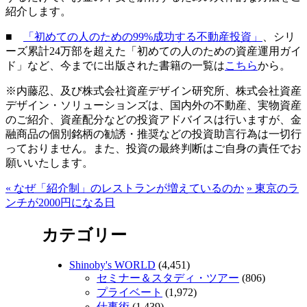
紹介します。
■
「初めての人のための99%成功する不動産投資」
、シリ
ーズ累計24万部を超えた「初めての人のための資産運用ガイ
ド」など、今までに出版された書籍の一覧は
こちら
から。
※内藤忍、及び株式会社資産デザイン研究所、株式会社資産
デザイン・ソリューションズは、国内外の不動産、実物資産
のご紹介、資産配分などの投資アドバイスは行いますが、金
融商品の個別銘柄の勧誘・推奨などの投資助言行為は一切行
っておりません。また、投資の最終判断はご自身の責任でお
願いいたします。
«
なぜ「紹介制」のレストランが増えているのか
»
東京のラ
ンチが2000円になる日
カテゴリー
Shinoby's WORLD
(4,451)
セミナー＆スタディ・ツアー
(806)
プライベート
(1,972)
仕事術
(1,439)