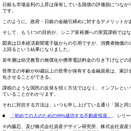
日銀も市場金利の上昇は保有している国債の評価損につなが
です。
このように、政府・日銀の金融引締めに対するデメリットが
そして、もう1つの目的が、シニア富裕層への実質課税では
図表は日本経済新聞電子版からの引用ですが、消費者物価の10
上回るという結果になりました。
若年層は幼児教育の無償化や携帯電話料金の引き下げなどの
世帯主の年齢が60歳以上の世帯が保有する金融資産は、家計
化させることができる。
課税のような国民の反発を招く方法ではなく、インフレとい
ていることがわかります。
それに対抗する方法は、いつも申し上げている通り「国と同
■
「初めての人のための99%成功する不動産投資」
、シリー
※内藤忍、及び株式会社資産デザイン研究所、株式会社資産