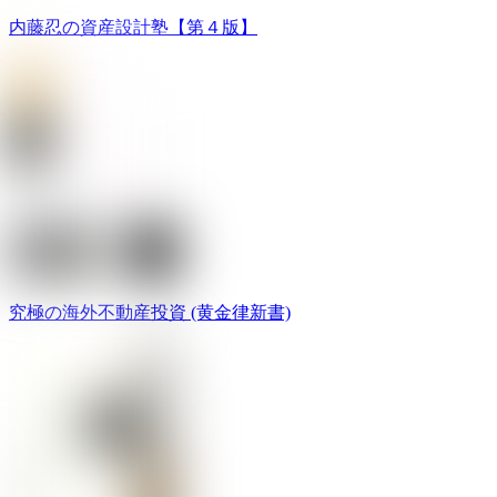
内藤忍の資産設計塾【第４版】
究極の海外不動産投資 (黄金律新書)