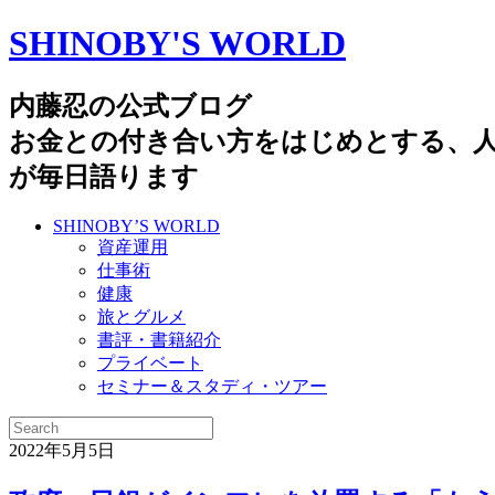
SHINOBY'S WORLD
内藤忍の公式ブログ
お金との付き合い方をはじめとする、
が毎日語ります
SHINOBY’S WORLD
資産運用
仕事術
健康
旅とグルメ
書評・書籍紹介
プライベート
セミナー＆スタディ・ツアー
2022年5月5日