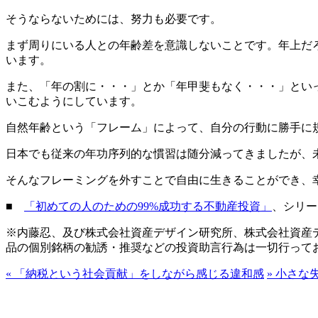
そうならないためには、努力も必要です。
まず周りにいる人との年齢差を意識しないことです。年上だ
います。
また、「年の割に・・・」とか「年甲斐もなく・・・」とい
いこむようにしています。
自然年齢という「フレーム」によって、自分の行動に勝手に
日本でも従来の年功序列的な慣習は随分減ってきましたが、
そんなフレーミングを外すことで自由に生きることができ、
■
「初めての人のための99%成功する不動産投資」
、シリー
※内藤忍、及び株式会社資産デザイン研究所、株式会社資産
品の個別銘柄の勧誘・推奨などの投資助言行為は一切行って
«
「納税という社会貢献」をしながら感じる違和感
»
小さな