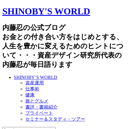
SHINOBY'S WORLD
内藤忍の公式ブログ
お金との付き合い方をはじめとする、
人生を豊かに変えるためのヒントにつ
いて・・・資産デザイン研究所代表の
内藤忍が毎日語ります
SHINOBY’S WORLD
資産運用
仕事術
健康
旅とグルメ
書評・書籍紹介
プライベート
セミナー＆スタディ・ツアー