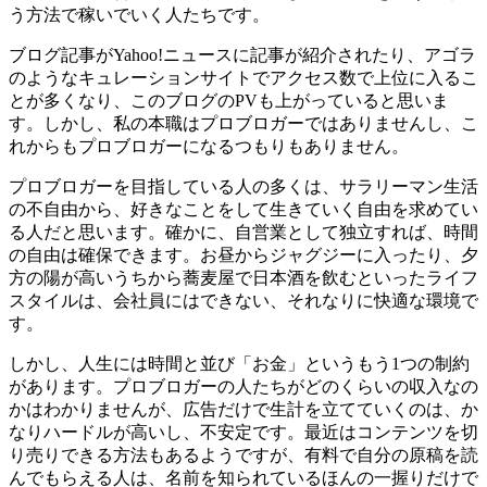
う方法で稼いでいく人たちです。
ブログ記事がYahoo!ニュースに記事が紹介されたり、アゴラ
のようなキュレーションサイトでアクセス数で上位に入るこ
とが多くなり、このブログのPVも上がっていると思いま
す。しかし、私の本職はプロブロガーではありませんし、こ
れからもプロブロガーになるつもりもありません。
プロブロガーを目指している人の多くは、サラリーマン生活
の不自由から、好きなことをして生きていく自由を求めてい
る人だと思います。確かに、自営業として独立すれば、時間
の自由は確保できます。お昼からジャグジーに入ったり、夕
方の陽が高いうちから蕎麦屋で日本酒を飲むといったライフ
スタイルは、会社員にはできない、それなりに快適な環境で
す。
しかし、人生には時間と並び「お金」というもう1つの制約
があります。プロブロガーの人たちがどのくらいの収入なの
かはわかりませんが、広告だけで生計を立てていくのは、か
なりハードルが高いし、不安定です。最近はコンテンツを切
り売りできる方法もあるようですが、有料で自分の原稿を読
んでもらえる人は、名前を知られているほんの一握りだけで