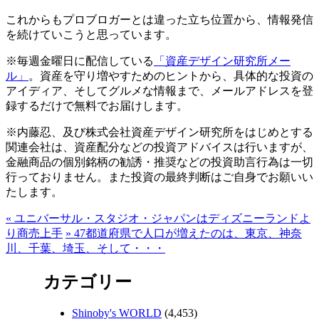
これからもプロブロガーとは違った立ち位置から、情報発信
を続けていこうと思っています。
※毎週金曜日に配信している
「資産デザイン研究所メー
ル」
。資産を守り増やすためのヒントから、具体的な投資の
アイディア、そしてグルメな情報まで、メールアドレスを登
録するだけで無料でお届けします。
※内藤忍、及び株式会社資産デザイン研究所をはじめとする
関連会社は、資産配分などの投資アドバイスは行いますが、
金融商品の個別銘柄の勧誘・推奨などの投資助言行為は一切
行っておりません。また投資の最終判断はご自身でお願いい
たします。
«
ユニバーサル・スタジオ・ジャパンはディズニーランドよ
り商売上手
»
47都道府県で人口が増えたのは、東京、神奈
川、千葉、埼玉、そして・・・
カテゴリー
Shinoby's WORLD
(4,453)