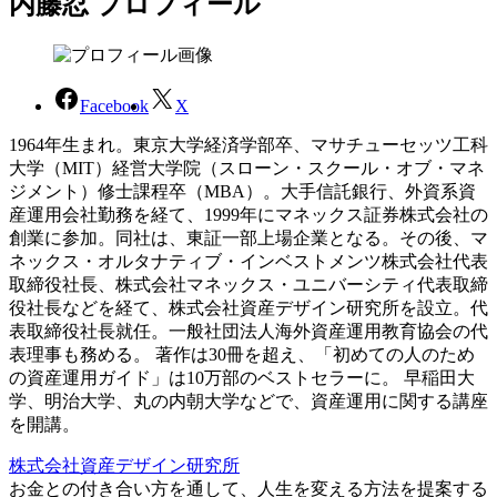
内藤忍 プロフィール
Facebook
X
1964年生まれ。東京大学経済学部卒、マサチューセッツ工科
大学（MIT）経営大学院（スローン・スクール・オブ・マネ
ジメント）修士課程卒（MBA）。大手信託銀行、外資系資
産運用会社勤務を経て、1999年にマネックス証券株式会社の
創業に参加。同社は、東証一部上場企業となる。その後、マ
ネックス・オルタナティブ・インベストメンツ株式会社代表
取締役社長、株式会社マネックス・ユニバーシティ代表取締
役社長などを経て、株式会社資産デザイン研究所を設立。代
表取締役社長就任。一般社団法人海外資産運用教育協会の代
表理事も務める。 著作は30冊を超え、「初めての人のため
の資産運用ガイド」は10万部のベストセラーに。 早稲田大
学、明治大学、丸の内朝大学などで、資産運用に関する講座
を開講。
株式会社資産デザイン研究所
お金との付き合い方を通して、人生を変える方法を提案する