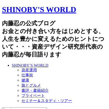
SHINOBY'S WORLD
内藤忍の公式ブログ
お金との付き合い方をはじめとする、
人生を豊かに変えるためのヒントにつ
いて・・・資産デザイン研究所代表の
内藤忍が毎日語ります
SHINOBY’S WORLD
資産運用
仕事術
健康
旅とグルメ
書評・書籍紹介
プライベート
セミナー＆スタディ・ツアー