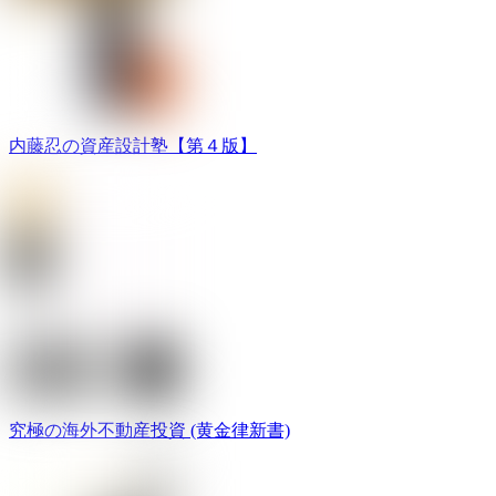
内藤忍の資産設計塾【第４版】
究極の海外不動産投資 (黄金律新書)