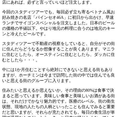
店にあれば、必ずと言っていいほど注文します。
今回のスタディツアーでも、毎回必ず立ち寄るベトナム風お
好み焼きの名店「バインセオ46A」に初日から出かけ、早速
ランチでサイゴンスペシャルを注文しました。日本のビール
の価格の半値以下。やはり地元の料理に合うのは地元のキー
ンと冷えたビールです。
スタディツアーで不動産の視察をしていると、自分がその街
に住んだらどうなるか想像することが良くあります。マニラ
に住むとしたら、オースティンに住むとしたら、ダッカに住
むとしたら・・・。
中には1か月住むことすら絶対にできないと思える街もあり
ますが、ホーチミンは今まで訪問した街の中では住んでも良
いと思える街のグループに入ります。
住みたいと思えるか思えないか。その理由の80%は食事で決
まると思っています。美味しい食事と美味しいお酒がある街
は、それだけでかなり魅力的です。医療のレベル、街の衛生
状態、現地の人たちの人柄といったことも住んでみると重要
だと思いますが、それらが充たされても、毎日の食生活が単