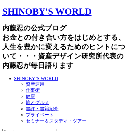
SHINOBY'S WORLD
内藤忍の公式ブログ
お金との付き合い方をはじめとする、
人生を豊かに変えるためのヒントにつ
いて・・・資産デザイン研究所代表の
内藤忍が毎日語ります
SHINOBY’S WORLD
資産運用
仕事術
健康
旅とグルメ
書評・書籍紹介
プライベート
セミナー＆スタディ・ツアー