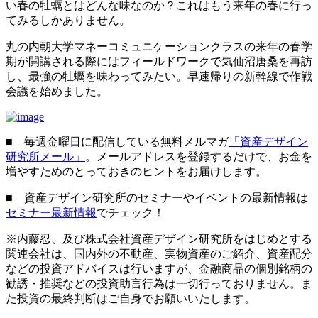
い春の牡蠣とはどんな味なのか？これはもう来年の春に行っ
てみるしかありません。
丸の内朝大学マネーコミュニケーションクラスの来年の春学
期が開講される際にはフィールドワークで気仙沼唐桑を再訪
し、最強の牡蠣を味わってみたい。早速帰りの新幹線で作戦
会議を始めました。
■ 毎週金曜日に配信している無料メルマガ
「資産デザイン
研究所メール」
。メールアドレスを登録するだけで、お金を
増やすためのとっておきのヒントをお届けします。
■ 資産デザイン研究所のセミナーやイベントの最新情報は
セミナー最新情報
でチェック！
※内藤忍、及び株式会社資産デザイン研究所をはじめとする
関連会社は、国内外の不動産、実物資産のご紹介、資産配分
などの投資アドバイスは行いますが、金融商品の個別銘柄の
勧誘・推奨などの投資助言行為は一切行っておりません。ま
た投資の最終判断はご自身でお願いいたします。