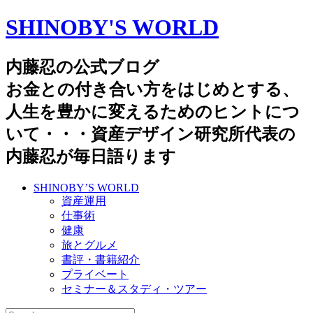
SHINOBY'S WORLD
内藤忍の公式ブログ
お金との付き合い方をはじめとする、
人生を豊かに変えるためのヒントにつ
いて・・・資産デザイン研究所代表の
内藤忍が毎日語ります
SHINOBY’S WORLD
資産運用
仕事術
健康
旅とグルメ
書評・書籍紹介
プライベート
セミナー＆スタディ・ツアー