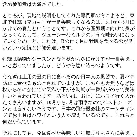
含め参加者は大満足でした。
ところが、現地で説明をしてくれた専門家の方によると、東
北で牡蠣（マガキ）が一番美味しくなるのは、3月から5月に
かけての春だということです。これから産卵期に向けて身が
ふっくらとして、ジューシーなミルクのような味わいになっ
ていくとのこと。これは、Rの付く月に牡蠣を食べるのが良
いという定説とは随分違います。
牡蠣は鍋物がシーズンとなる秋から冬にかけてが一番美味し
いと思っていましたが、どうやら思い込みのようです。
うなぎは土用の丑の日に食べるのが日本人の風習で、夏バテ
防止に食べるものとされていますが、こちらも天然うなぎは
秋から冬にかけての気温が下がる時期が一番脂がのって美味
しいと言われています。あるいは、お正月にハワイ行く人が
たくさんいますが、10月から3月は雨季なのでベストシーズ
ンとは言えないそうです。日本の飛行機会社のマーケティン
グでお正月はハワイという人が増えているのです。これらと
何だか似ています。
それにしても、今回食べた美味しい牡蠣よりもさらに美味し