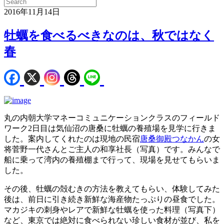
2016年11月14日
牡蠣を食べるべきなのは、秋ではなく
春
丸の内朝大学マネーコミュニケーションクラスのフィールド
ワーク2日目は気仙沼の唐桑に牡蠣の養殖場を見学に行きま
した。案内してくれたのは現地の民宿
唐桑御殿つなかん
の女
将菅野一代さんとご主人の和享社長（写真）です。みんなで
船に乗って湾内の養殖棚まで行って、現場を見せてもらいま
した。
その後、牡蠣の殻むきの方法を教えてもらい、体験してみた
後は、前日に引き続き新鮮な海産物たっぷりの昼食でした。
マカジキの刺身やレアで新鮮な牡蠣を使った料理（写真下）
など、東京では絶対に食べられない珍しい食材が並び、私を