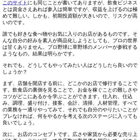
このサイト
にも同じことが書いてありますが、飲食ビジネス
とは資金さえあれば参入は簡単ですが、収益を上げるのは極
めて難しい。しかも、初期投資額が大きいので、リスクが高
いのです。
誰でも好きな食べ物やお気に入りのお店があるものです。そ
んな自分の好みを素人が商品化しようとしても、プロの世界
は甘くありません。プロ野球に草野球のメンバーが参戦する
ようなもの。結果は明らかです。
それでも、どうしてもやってみたい人はどうしたら良いので
しょうか？
まず、店舗を開店する前に、どこかのお店で修行することで
す。飲食店の裏側を見ることで、お金を稼ぐことの難しさや
コツがどこにあるかを学ぶことができます。仕入れ、仕込
み、調理、盛り付け、接客、会計、清掃、人材管理。すべて
の業務を一通りやってみて、それでも自分のやりたいことが
ブレなければ、何をやるかを考える次のステージに入っても
良いでしょう。
次に、お店のコンセプトです。広さや家賃から必要な売り上