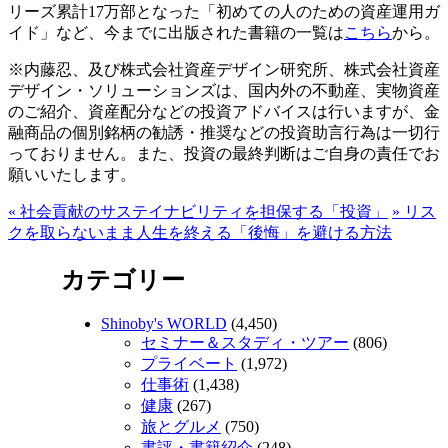
リーズ累計17万部となった「初めての人のための資産運用ガ
イド」など、今までに出版された書籍の一覧は
こちら
から。
※内藤忍、及び株式会社資産デザイン研究所、株式会社資産
デザイン・ソリューションズは、国内外の不動産、実物資産
のご紹介、資産配分などの投資アドバイスは行いますが、金
融商品の個別銘柄の勧誘・推奨などの投資助言行為は一切行
っておりません。また、投資の最終判断はご自身の責任でお
願いいたします。
«
社会貢献のサステイナビリティを担保する「投資」
»
リス
クを取らないまま人生を終える「後悔」を避ける方法
カテゴリー
Shinoby's WORLD
(4,450)
セミナー＆スタディ・ツアー
(806)
プライベート
(1,972)
仕事術
(1,438)
健康
(267)
旅とグルメ
(750)
書評・書籍紹介
(248)