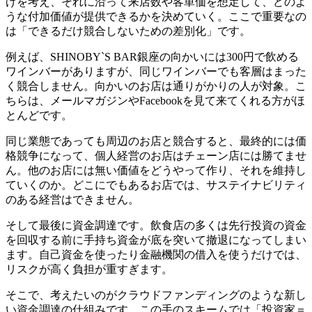
げを考え、それに沿って来店数や客単価を想定して、どのよ
うな付加価値が提供できるかを決めていく。ここで重要なの
は「できるだけ競合しないための差別化」です。
例えば、SHINOBY`S BAR銀座の向かいには300円で飲める
ワインバーがありますが、同じワインバーでも客層はまった
く競合しません。向かいのお店は通りがかりの人が対象。こ
ちらは、メールマガジンやFacebookを見て来てくれる方がほ
とんどです。
同じ業態であっても周辺のお店と競合すると、最終的には価
格競争になって、個人経営のお店はチェーン店には勝てませ
ん。他のお店には無い価値をどうやって作り、それを維持し
ていくのか。どこにでもあるお店では、サステイナビリティ
のある経営はできません。
そして最後に資金調達です。飲食店の多くは先行投資の資金
を回収する前に手持ち資金が底を突いて撤退になってしまい
ます。自己資金を使ったり金融機関の借入を使うだけでは、
リスクが高く負担が重すぎます。
そこで、考えたいのがクラウドファンディングのような新し
い資金調達の仕組みです。この手のスキームでは「投資家＝