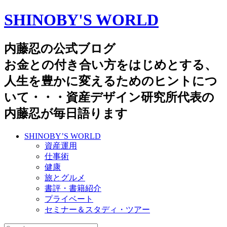
SHINOBY'S WORLD
内藤忍の公式ブログ
お金との付き合い方をはじめとする、
人生を豊かに変えるためのヒントにつ
いて・・・資産デザイン研究所代表の
内藤忍が毎日語ります
SHINOBY’S WORLD
資産運用
仕事術
健康
旅とグルメ
書評・書籍紹介
プライベート
セミナー＆スタディ・ツアー