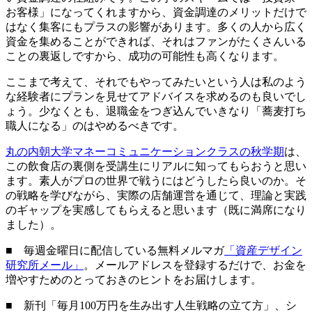
お客様」になってくれますから、資金調達のメリットだけで
はなく集客にもプラスの影響があります。多くの人から広く
資金を集めることができれば、それはファンがたくさんいる
ことの裏返しですから、成功の可能性も高くなります。
ここまで考えて、それでもやってみたいという人は私のよう
な経験者にプランを見せてアドバイスを求めるのも良いでし
ょう。少なくとも、退職金をつぎ込んでいきなり「蕎麦打ち
職人になる」のはやめるべきです。
丸の内朝大学マネーコミュニケーションクラスの秋学期
は、
この飲食店の裏側を受講生にリアルに知ってもらおうと思い
ます。素人がプロの世界で戦うにはどうしたら良いのか。そ
の戦略を学びながら、実際の店舗運営を通じて、理論と実践
のギャップを実感してもらえると思います（既に満席になり
ました）。
■ 毎週金曜日に配信している無料メルマガ
「資産デザイン
研究所メール」
。メールアドレスを登録するだけで、お金を
増やすためのとっておきのヒントをお届けします。
■ 新刊「毎月100万円を生み出す人生戦略の立て方」、シ