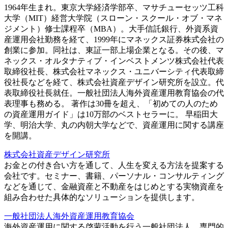
1964年生まれ。東京大学経済学部卒、マサチューセッツ工科
大学（MIT）経営大学院（スローン・スクール・オブ・マネ
ジメント）修士課程卒（MBA）。大手信託銀行、外資系資
産運用会社勤務を経て、1999年にマネックス証券株式会社の
創業に参加。同社は、東証一部上場企業となる。その後、マ
ネックス・オルタナティブ・インベストメンツ株式会社代表
取締役社長、株式会社マネックス・ユニバーシティ代表取締
役社長などを経て、株式会社資産デザイン研究所を設立。代
表取締役社長就任。一般社団法人海外資産運用教育協会の代
表理事も務める。 著作は30冊を超え、「初めての人のため
の資産運用ガイド」は10万部のベストセラーに。 早稲田大
学、明治大学、丸の内朝大学などで、資産運用に関する講座
を開講。
株式会社資産デザイン研究所
お金との付き合い方を通して、人生を変える方法を提案する
会社です。セミナー、書籍、パーソナル・コンサルティング
などを通じて、金融資産と不動産をはじめとする実物資産を
組み合わせた具体的なソリューションを提供します。
一般社団法人海外資産運用教育協会
海外資産運用に関する啓蒙活動を行う一般社団法人。専門的