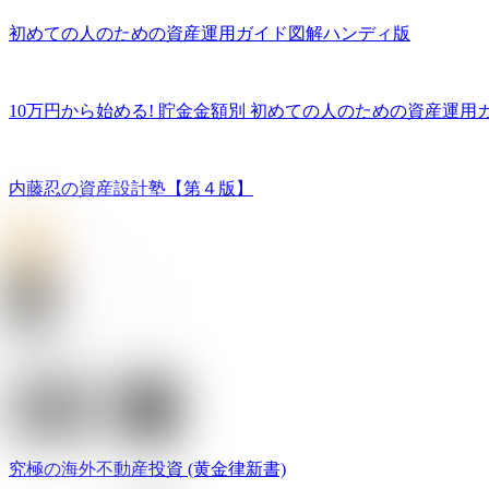
初めての人のための資産運用ガイド図解ハンディ版
10万円から始める! 貯金金額別 初めての人のための資産運用
内藤忍の資産設計塾【第４版】
究極の海外不動産投資 (黄金律新書)