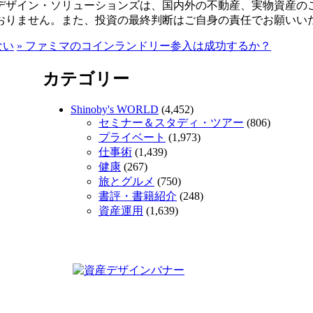
デザイン・ソリューションズは、国内外の不動産、実物資産の
おりません。また、投資の最終判断はご自身の責任でお願いい
ない
»
ファミマのコインランドリー参入は成功するか？
カテゴリー
Shinoby's WORLD
(4,452)
セミナー＆スタディ・ツアー
(806)
プライベート
(1,973)
仕事術
(1,439)
健康
(267)
旅とグルメ
(750)
書評・書籍紹介
(248)
資産運用
(1,639)