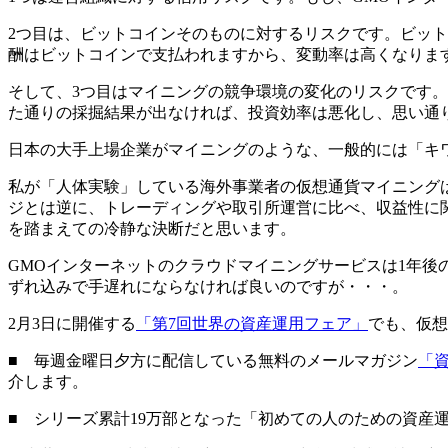
2つ目は、ビットコインそのものに対するリスクです。ビッ
酬はビットコインで支払われますから、変動率は高くなりま
そして、3つ目はマイニングの競争環境の変化のリスクです
た通りの採掘結果が出なければ、投資効率は悪化し、思い通
日本の大手上場企業がマイニングのような、一般的には「キ
私が「人体実験」している海外事業者の仮想通貨マイニング
ジとは逆に、トレーディングや取引所運営に比べ、収益性に
を踏まえての冷静な決断だと思います。
GMOインターネットのクラウドマイニングサービスは1年
ずれ込みで手遅れにならなければ良いのですが・・・。
2月3日に開催する
「第7回世界の資産運用フェア」
でも、仮想
■ 毎週金曜日夕方に配信している無料のメールマガジン
「
介します。
■ シリーズ累計19万部となった「初めての人のための資産