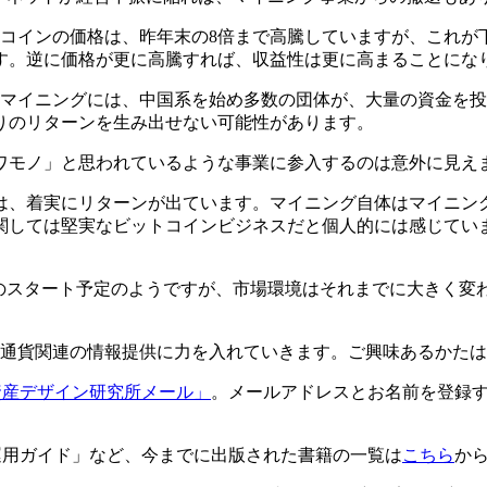
トコインの価格は、昨年末の8倍まで高騰していますが、これが
す。逆に価格が更に高騰すれば、収益性は更に高まることにな
。マイニングには、中国系を始め多数の団体が、大量の資金を
りのリターンを生み出せない可能性があります。
ワモノ」と思われているような事業に参入するのは意外に見えま
は、着実にリターンが出ています。マイニング自体はマイニン
関しては堅実なビットコインビジネスだと個人的には感じてい
後のスタート予定のようですが、市場環境はそれまでに大きく変
通貨関連の情報提供に力を入れていきます。ご興味あるかたは
資産デザイン研究所メール」
。メールアドレスとお名前を登録
運用ガイド」など、今までに出版された書籍の一覧は
こちら
か