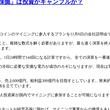
採掘」は投資かギャンブルか？
コインのマイニングに参入するプランを11月6日の会社説明
と。複雑な数式を解く必要がありますが、最も速く演算を終えた
ります。
。1日24時間で144回になる計算ですから、全ての演算を一番
の冷却に必要な安価な電力が成功のカギになりますが、現在は
狙い、売上600億円。粗利益300億円を目指すとしています。
画を立てています。
個人投資家が国内でマイニングに参加することが可能になりま
ーネットが経営不振に陥れば、マイニング事業からの撤退もあ