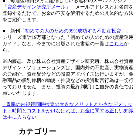
■ 毎週金曜日夕方に配信している無料のメールマガジン
「資産デザイン研究所メール」
。メールアドレスとお名前を
登録するだけで、お金の不安を解消するための具体的な方法
をご紹介します。
■ 新刊
「初めての人のための99%成功する不動産投資」
、
シリーズ累計19万部となった「初めての人のための資産運用
ガイド」など、今までに出版された書籍の一覧は
こちら
か
ら。
※内藤忍、及び株式会社資産デザイン研究所、株式会社資産
デザイン・ソリューションズは、国内外の不動産、実物資産
のご紹介、資産配分などの投資アドバイスは行いますが、金
融商品の個別銘柄の勧誘・推奨などの投資助言行為は一切行
っておりません。また、投資の最終判断はご自身の責任でお
願いいたします。
«
胃腸の内視鏡同時検査の大きなメリットと小さなデメリッ
ト
»
時間とコストをかけなければ、お金に関する正しい知識
は手に入らない
カテゴリー