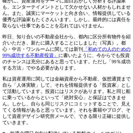
確かに、資産運用をテーマに面白おかしく分析する評論家
も、エンターテイメントとして欠かせない人材かもしれませ
ん。また、誠実にマーケットと向き合い、情報提供している
優秀な評論家もたくさんいます。しかし、最終的には責任を
取らない仕事であることを忘れてはいけません。
昨日、知り合いの不動産会社から、都内に区分所有物件を紹
介いただき、新たに購入することにしました（写真）。都
心・中古・ワンルームに関しては新刊
「初めての人のための
99%成功する不動産投資」
に書いたように、今からでも投資
のチャンスは充分にあると思っています。ただし「99％成功
する方法」でやる必要があります。
私は資産運用に関しては金融資産から不動産、仮想通貨まで
自ら「人体実験」して、それを情報提供する「投資家」とし
て活動しています。投資にはリスクがあります。私と同じ船
に乗っているからといって「絶対安心」と保証はできませ
ん。しかし、自らも同じリスクにコミットすることで、見え
てくる情報があると思っています。それを書籍やブログ、そ
して資産デザイン研究所メールで、できる限り正確に提供し
ていきます。