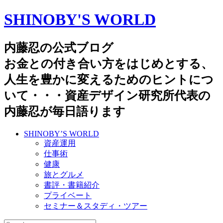
SHINOBY'S WORLD
内藤忍の公式ブログ
お金との付き合い方をはじめとする、
人生を豊かに変えるためのヒントにつ
いて・・・資産デザイン研究所代表の
内藤忍が毎日語ります
SHINOBY’S WORLD
資産運用
仕事術
健康
旅とグルメ
書評・書籍紹介
プライベート
セミナー＆スタディ・ツアー