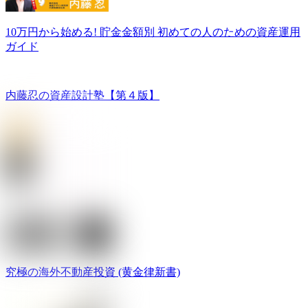
10万円から始める! 貯金金額別 初めての人のための資産運用
ガイド
内藤忍の資産設計塾【第４版】
究極の海外不動産投資 (黄金律新書)