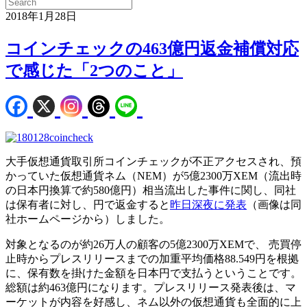
2018年1月28日
コインチェックの463億円返金補償対応
で感じた「2つのこと」
大手仮想通貨取引所コインチェックが不正アクセスされ、預
かっていた仮想通貨ネム（NEM）が5億2300万XEM（流出時
の日本円換算で約580億円）相当流出した事件に関し、同社
は保有者に対し、円で返金すると
昨日深夜に発表
（画像は同
社ホームページから）しました。
対象となるのが約26万人の顧客の5億2300万XEMで、 売買停
止時からプレスリリースまでの加重平均価格88.549円を根拠
に、保有数を掛けた金額を日本円で支払うということです。
総額は約463億円になります。プレスリリース発表後は、マ
ーケットが内容を好感し、ネム以外の仮想通貨も全面的に上