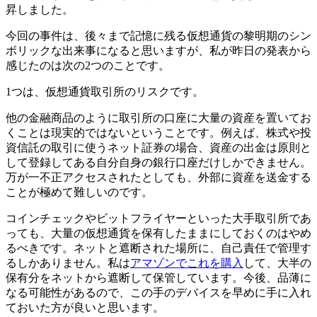
昇しました。
今回の事件は、後々まで記憶に残る仮想通貨の黎明期のシン
ボリックな出来事になると思いますが、私が昨日の発表から
感じたのは次の2つのことです。
1つは、仮想通貨取引所のリスクです。
他の金融商品のように取引所の口座に大量の資産を置いてお
くことは現実的ではないということです。例えば、株式や投
資信託の取引に使うネット証券の場合、資産の出金は原則と
して登録してある自分自身の銀行口座だけしかできません。
万が一不正アクセスされたとしても、外部に資産を送金する
ことが極めて難しいのです。
コインチェックやビットフライヤーといった大手取引所であ
っても、大量の仮想通貨を保有したままにしておくのはやめ
るべきです。ネットと遮断された場所に、自己責任で管理す
るしかありません。私は
アマゾンでこれを購入
して、大半の
保有分をネットから遮断して保管しています。今後、品薄に
なる可能性があるので、この手のデバイスを早めに手に入れ
ておいた方が良いと思います。