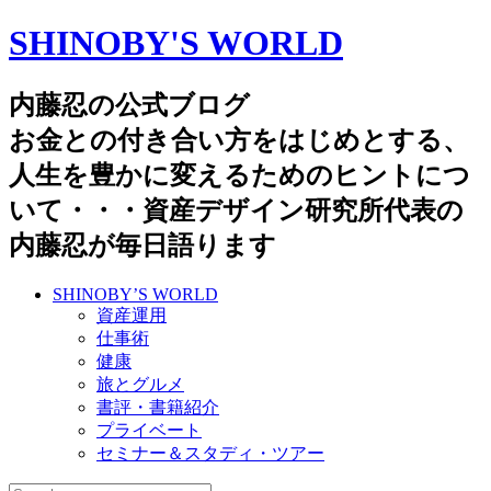
SHINOBY'S WORLD
内藤忍の公式ブログ
お金との付き合い方をはじめとする、
人生を豊かに変えるためのヒントにつ
いて・・・資産デザイン研究所代表の
内藤忍が毎日語ります
SHINOBY’S WORLD
資産運用
仕事術
健康
旅とグルメ
書評・書籍紹介
プライベート
セミナー＆スタディ・ツアー