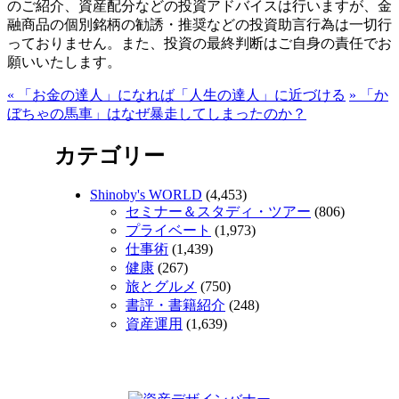
のご紹介、資産配分などの投資アドバイスは行いますが、金
融商品の個別銘柄の勧誘・推奨などの投資助言行為は一切行
っておりません。また、投資の最終判断はご自身の責任でお
願いいたします。
«
「お金の達人」になれば「人生の達人」に近づける
»
「か
ぼちゃの馬車」はなぜ暴走してしまったのか？
カテゴリー
Shinoby's WORLD
(4,453)
セミナー＆スタディ・ツアー
(806)
プライベート
(1,973)
仕事術
(1,439)
健康
(267)
旅とグルメ
(750)
書評・書籍紹介
(248)
資産運用
(1,639)