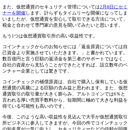
また、仮想通貨のセキュリティ管理については
2月8日にセミ
ナーを開催
します。計らずもタイムリーな開催になってしま
いましたが、仮想通貨を安心して取引できる方法について、
税金と合わせて専門家の意見を聞いてみたいと思います。
もう1つは仮想通貨取引所の高い収益性です。
コインチェックからのお知らせには「返金原資については自
己資金より実施させていただきます。」と書かれています。
数百億円と言う巨額の返済金を第三者のサポートではなく、
自社の資産から支払うことができたとすれば、設立数年のベ
ンチャー企業としては驚きです。
コインチェックの補償原資は、自社で購入し保有している仮
想通貨の高騰による巨額の含み益と思われます。また、仮想
通貨取引の取引量が大きく膨らみ、アルトコインでは6％と
言われる厚い売買手数料から、短期間に極めて大きな利益を
得ている可能性も高いのです。
今後、このような高い収益性を見込んで大手が仮想通貨取引
所ビジネスに参入してきますが、今回の件でコインチェック
の知名度が一気に向上し、セキュリティーなどの信頼が回復