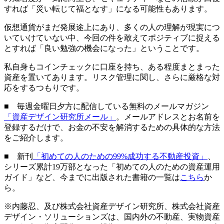
すれば「災い転じて福となす」になる可能性もあります。
仮想通貨がまだ発展途上にあり、多くの人の理解が現実につ
いていけていない中、今回の件を敢えてポジティブに捉える
とすれば「良い勉強の機会になった」ということです。
私自身もコインチェックに口座を持ち、ある程度まとまった
資産を置いてあります。リスク管理に関し、さらに厳格な対
応をするつもりです。
■ 毎週金曜日夕方に配信している無料のメールマガジン
「資産デザイン研究所メール」
。メールアドレスとお名前を
登録するだけで、お金の不安を解消するための具体的な方法
をご紹介します。
■ 新刊
「初めての人のための99%成功する不動産投資」
、
シリーズ累計19万部となった「初めての人のための資産運用
ガイド」など、今までに出版された書籍の一覧は
こちら
か
ら。
※内藤忍、及び株式会社資産デザイン研究所、株式会社資産
デザイン・ソリューションズは、国内外の不動産、実物資産