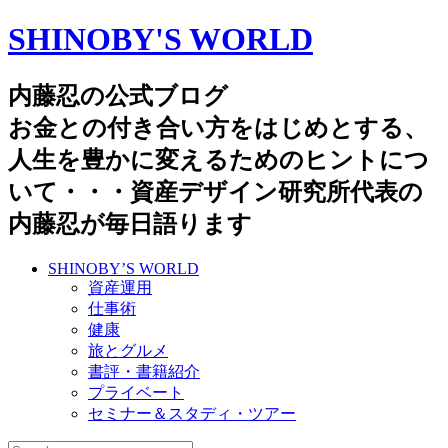
SHINOBY'S WORLD
内藤忍の公式ブログ
お金との付き合い方をはじめとする、
人生を豊かに変えるためのヒントにつ
いて・・・資産デザイン研究所代表の
内藤忍が毎日語ります
SHINOBY’S WORLD
資産運用
仕事術
健康
旅とグルメ
書評・書籍紹介
プライベート
セミナー＆スタディ・ツアー