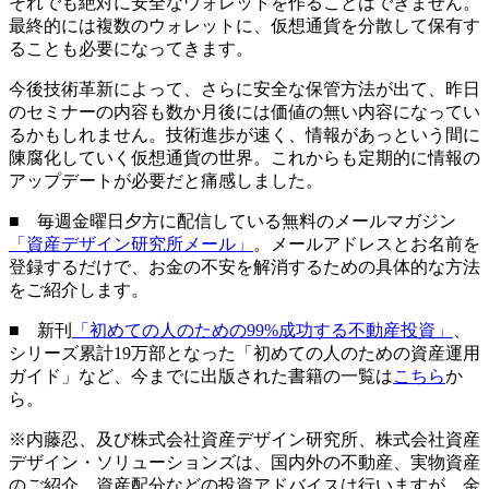
それでも絶対に安全なウォレットを作ることはできません。
最終的には複数のウォレットに、仮想通貨を分散して保有す
ることも必要になってきます。
今後技術革新によって、さらに安全な保管方法が出て、昨日
のセミナーの内容も数か月後には価値の無い内容になってい
るかもしれません。技術進歩が速く、情報があっという間に
陳腐化していく仮想通貨の世界。これからも定期的に情報の
アップデートが必要だと痛感しました。
■ 毎週金曜日夕方に配信している無料のメールマガジン
「資産デザイン研究所メール」
。メールアドレスとお名前を
登録するだけで、お金の不安を解消するための具体的な方法
をご紹介します。
■ 新刊
「初めての人のための99%成功する不動産投資」
、
シリーズ累計19万部となった「初めての人のための資産運用
ガイド」など、今までに出版された書籍の一覧は
こちら
か
ら。
※内藤忍、及び株式会社資産デザイン研究所、株式会社資産
デザイン・ソリューションズは、国内外の不動産、実物資産
のご紹介、資産配分などの投資アドバイスは行いますが、金