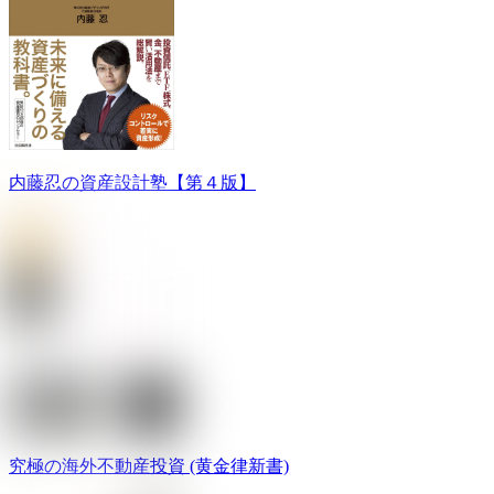
内藤忍の資産設計塾【第４版】
究極の海外不動産投資 (黄金律新書)