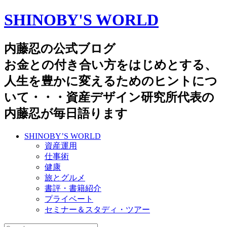
SHINOBY'S WORLD
内藤忍の公式ブログ
お金との付き合い方をはじめとする、
人生を豊かに変えるためのヒントにつ
いて・・・資産デザイン研究所代表の
内藤忍が毎日語ります
SHINOBY’S WORLD
資産運用
仕事術
健康
旅とグルメ
書評・書籍紹介
プライベート
セミナー＆スタディ・ツアー