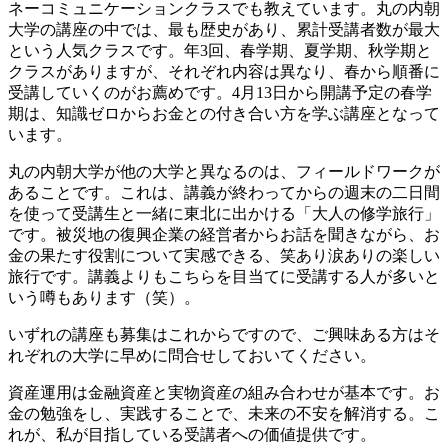
ネーコミュニケーションクラスでも教えています。丸の内朝
大学の講座の中では、最も歴史があり、累計受講者数が最大
という人気クラスです。年3回、春学期、夏学期、秋学期と
クラスがありますが、それぞれ内容は異なり、春から順番に
受講していくのがお薦めです。4月13日から開講予定の春学
期は、知識ゼロからお金との付き合い方を学ぶ講座となって
います。
丸の内朝大学が他の大学と異なるのは、フィールドワークが
あることです。これは、講義が終わってからの週末の二日間
を使って受講生と一緒に東北に出かける「大人の修学旅行」
です。被災地の復興企業の経営者からお話を聞きながら、お
金の果たす役割について実感できる、笑あり涙ありの楽しい
旅行です。講義よりもこちらを目当てに受講する人が多いと
いう噂もあります（笑）。
いずれの講座も募集はこれからですので、ご興味ある方はそ
れぞれの大学に早めに問合せしておいてください。
資産運用は金融資産と実物資産の組み合わせが基本です。お
金の勉強をし、実践することで、未来の不安を解消する。こ
れが、私が目指している受講者への価値提供です。