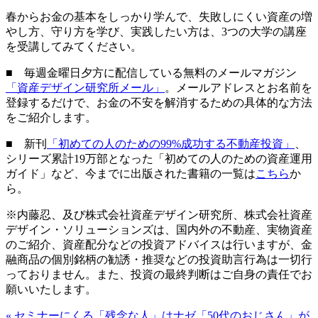
春からお金の基本をしっかり学んで、失敗しにくい資産の増
やし方、守り方を学び、実践したい方は、3つの大学の講座
を受講してみてください。
■ 毎週金曜日夕方に配信している無料のメールマガジン
「資産デザイン研究所メール」
。メールアドレスとお名前を
登録するだけで、お金の不安を解消するための具体的な方法
をご紹介します。
■ 新刊
「初めての人のための99%成功する不動産投資」
、
シリーズ累計19万部となった「初めての人のための資産運用
ガイド」など、今までに出版された書籍の一覧は
こちら
か
ら。
※内藤忍、及び株式会社資産デザイン研究所、株式会社資産
デザイン・ソリューションズは、国内外の不動産、実物資産
のご紹介、資産配分などの投資アドバイスは行いますが、金
融商品の個別銘柄の勧誘・推奨などの投資助言行為は一切行
っておりません。また、投資の最終判断はご自身の責任でお
願いいたします。
«
セミナーにくる「残念な人」はナゼ「50代のおじさん」が