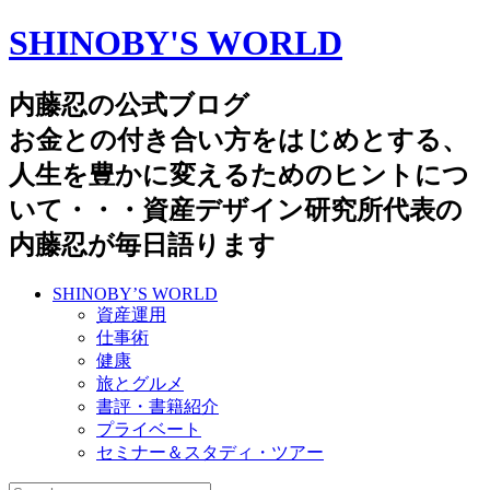
SHINOBY'S WORLD
内藤忍の公式ブログ
お金との付き合い方をはじめとする、
人生を豊かに変えるためのヒントにつ
いて・・・資産デザイン研究所代表の
内藤忍が毎日語ります
SHINOBY’S WORLD
資産運用
仕事術
健康
旅とグルメ
書評・書籍紹介
プライベート
セミナー＆スタディ・ツアー