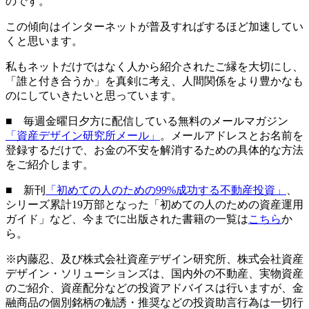
のです。
この傾向はインターネットが普及すればするほど加速してい
くと思います。
私もネットだけではなく人から紹介されたご縁を大切にし、
「誰と付き合うか」を真剣に考え、人間関係をより豊かなも
のにしていきたいと思っています。
■ 毎週金曜日夕方に配信している無料のメールマガジン
「資産デザイン研究所メール」
。メールアドレスとお名前を
登録するだけで、お金の不安を解消するための具体的な方法
をご紹介します。
■ 新刊
「初めての人のための99%成功する不動産投資」
、
シリーズ累計19万部となった「初めての人のための資産運用
ガイド」など、今までに出版された書籍の一覧は
こちら
か
ら。
※内藤忍、及び株式会社資産デザイン研究所、株式会社資産
デザイン・ソリューションズは、国内外の不動産、実物資産
のご紹介、資産配分などの投資アドバイスは行いますが、金
融商品の個別銘柄の勧誘・推奨などの投資助言行為は一切行