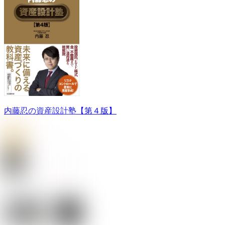
内藤忍の資産設計塾【第４版】