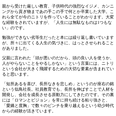
親から受けた厳しい教育、子供時代の強烈なイジメ、カンニ
ングから貢ぎ物まであの手この手で何とか卒業した大学。こ
れら全てが今のニトリを作っていることがわかります。大変
な経験をされていますが、「人生には無駄なものは1つもな
い」のです。
勉強ができない劣等生だったと本には繰り返し書いています
が、所々に出てくる人生の気づきに、はっとさせられること
がありました。
父親に言われた「頭が悪いのだから、頭の良い人を使うか、
人がやらないことをやるしかない」という言葉には、ニトリ
という会社が大きく飛躍するための大切な要素が含まれてい
ると思います。
「短所あるを喜び、長所なきを悲しめ」というのが座右の銘
という似鳥社長。社員教育でも、長所を伸ばすことで人材を
開発し、会社を成長させる原動力にしてきたのです。その裏
には「ロマンとビジョン」を常に持ち続ける粘り強さと、
「愛嬌と度胸」で数々のピンチを乗り越えるという幼少時代
からの経験が活きています。