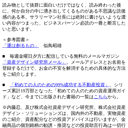
読み物として抜群に面白いだけではなく、読み終わった後
に、何か自分の中に湧き出してくるものがある不思議な読後
感のある本。サラリーマン社長には絶対に書けないような濃
い内容がつまった、ビジネスパーソン必読の一冊と断言した
いと思います。
＜参考図書＞
「運は創るもの」
似鳥昭雄
■ 毎週金曜日夕方に配信している無料のメールマガジン
「資産デザイン研究所メール」
。メールアドレスとお名前を
登録するだけで、お金の不安を解消するための具体的な方法
をご紹介します。
■
「初めての人のための99%成功する不動産投資」
、シリ
ーズ累計19万部となった「初めての人のための資産運用ガイ
ド」など、今までに出版された書籍の一覧は
こちら
から。
※内藤忍、及び株式会社資産デザイン研究所、株式会社資産
デザイン・ソリューションズは、国内外の不動産、実物資産
のご紹介、資産配分などの投資アドバイスは行いますが、金
融商品の個別銘柄の勧誘・推奨などの投資助言行為は一切行