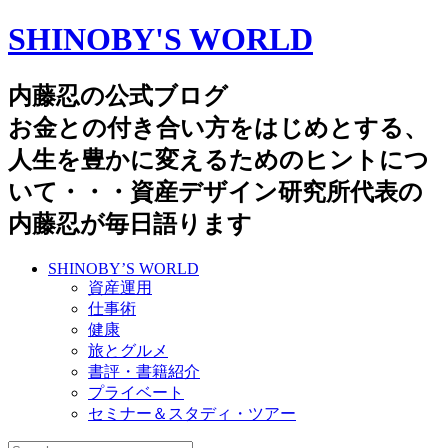
SHINOBY'S WORLD
内藤忍の公式ブログ
お金との付き合い方をはじめとする、
人生を豊かに変えるためのヒントにつ
いて・・・資産デザイン研究所代表の
内藤忍が毎日語ります
SHINOBY’S WORLD
資産運用
仕事術
健康
旅とグルメ
書評・書籍紹介
プライベート
セミナー＆スタディ・ツアー