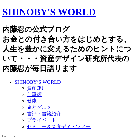
SHINOBY'S WORLD
内藤忍の公式ブログ
お金との付き合い方をはじめとする、
人生を豊かに変えるためのヒントにつ
いて・・・資産デザイン研究所代表の
内藤忍が毎日語ります
SHINOBY’S WORLD
資産運用
仕事術
健康
旅とグルメ
書評・書籍紹介
プライベート
セミナー＆スタディ・ツアー