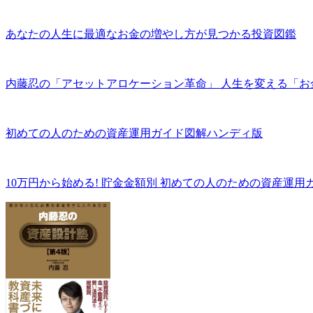
あなたの人生に最適なお金の増やし方が見つかる投資図鑑
内藤忍の「アセットアロケーション革命」 人生を変える「お
初めての人のための資産運用ガイド図解ハンディ版
10万円から始める! 貯金金額別 初めての人のための資産運用