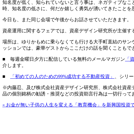
知名度が低く、知られていないと言う事は、ネガティブなこ
時、知名度の低さに、何だか嬉しく勇気が湧いてきたことを
今日も、また同じ会場で午後からお話させていただきます。
資産運用に関するフェアでは、資産デザイン研究所が主催する
場所は、ゆりかもめに乗らなくても行ける大手町直結のサン
ッションでは、豪華ゲストからここだけの話を聞くこともでき
■ 毎週金曜日夕方に配信している無料のメールマガジン
「
介します。
■
「初めての人のための99%成功する不動産投資」
、シリー
※内藤忍、及び株式会社資産デザイン研究所、株式会社資産
品の個別銘柄の勧誘・推奨などの投資助言行為は一切行って
«
お金が無い子供の人生を変える「教育機会」を新興国投資