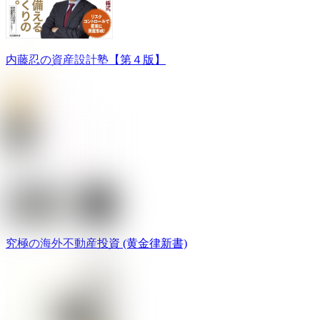
内藤忍の資産設計塾【第４版】
究極の海外不動産投資 (黄金律新書)