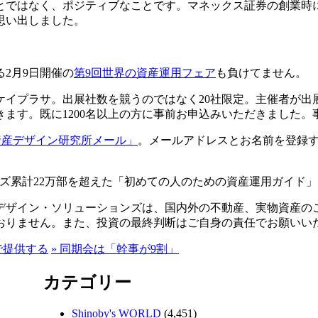
とではなく、ポジティブなことです。マネックス証券の創業時
思い出しました。
2月9日開催の
第9回世界の資産運用フェア
も負けてません。
ケイプラサ。出展社数を競うのではなく20社限定。主催者が出
ます。既に1200名以上の方に事前お申込みいただきました。
資産デザイン研究所メール」
。メールアドレスとお名前を登録
ズ累計22万部を超えた「初めての人のための資産運用ガイド
デザイン・ソリューションズは、国内外の不動産、実物資産の
おりません。また、投資の最終判断はご自身の責任でお願いい
で提供する
»
同期会は「幹事が9割」
カテゴリー
Shinoby's WORLD
(4,451)