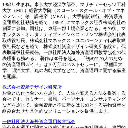
1964年生まれ。東京大学経済学部卒、マサチューセッツ工科
大学（MIT）経営大学院（スローン・スクール・オブ・マネ
ジメント）修士課程卒（MBA）。大手信託銀行、外資系資
産運用会社勤務を経て、1999年にマネックス証券株式会社の
創業に参加。同社は、東証一部上場企業となる。その後、マ
ネックス・オルタナティブ・インベストメンツ株式会社代表
取締役社長、株式会社マネックス・ユニバーシティ代表取締
役社長などを経て、株式会社資産デザイン研究所を設立。代
表取締役社長就任。一般社団法人海外資産運用教育協会の代
表理事も務める。 著作は30冊を超え、「初めての人のため
の資産運用ガイド」は10万部のベストセラーに。 早稲田大
学、明治大学、丸の内朝大学などで、資産運用に関する講座
を開講。
株式会社資産デザイン研究所
お金との付き合い方を通して、人生を変える方法を提案する
会社です。セミナー、書籍、パーソナル・コンサルティング
などを通じて、金融資産と不動産をはじめとする実物資産を
組み合わせた具体的なソリューションを提供します。
一般社団法人海外資産運用教育協会
海外資産運用に関する啓蒙活動を行う一般社団法人。専門的