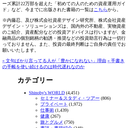
ーズ累計22万部を超えた「初めての人のための資産運用ガイ
ド」など、今までに出版された書籍の一覧は
こちら
から。
※内藤忍、及び株式会社資産デザイン研究所、株式会社資産
デザイン・ソリューションズは、国内外の不動産、実物資産
のご紹介、資産配分などの投資アドバイスは行いますが、金
融商品の個別銘柄の勧誘・推奨などの投資助言行為は一切行
っておりません。また、投資の最終判断はご自身の責任でお
願いいたします。
«
文句ばかり言ってる人が「豊かになれない」理由
»
手書き
の手帳を使い続けるのは時代遅れなのか
カテゴリー
Shinoby's WORLD
(4,451)
セミナー＆スタディ・ツアー
(806)
プライベート
(1,972)
仕事術
(1,439)
健康
(267)
旅とグルメ
(750)