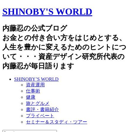
SHINOBY'S WORLD
内藤忍の公式ブログ
お金との付き合い方をはじめとする、
人生を豊かに変えるためのヒントにつ
いて・・・資産デザイン研究所代表の
内藤忍が毎日語ります
SHINOBY’S WORLD
資産運用
仕事術
健康
旅とグルメ
書評・書籍紹介
プライベート
セミナー＆スタディ・ツアー