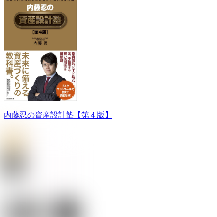
内藤忍の資産設計塾【第４版】