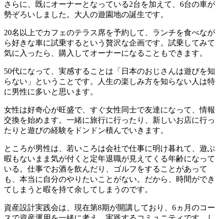
さらに、既にオーナーとなっている2台を加えて、6台の車が
勢ぞろいしました。大人の遊園地の誕生です。
20名以上でカフェのテラス席を予約して、ランチを食べなが
ら好きな車に試乗するという贅沢な企画です。試乗してみて
気に入ったら、購入してオーナーになることもできます。
50代になって、実感することは「日本のおじさんは遊びを知
らない」ということです。人生の楽しみ方を知らない人は特
に男性に多いと思います。
女性は好奇心が旺盛で、すぐ女性同士で友達になって、情報
交換を始めます。一緒に旅行に行ったり、新しいお店に行っ
たりと遊びの経験をドンドン積んでいきます。
ところが男性は、若いころは会社で仕事に明け暮れて、遊ぶ
暇もないまま気が付くと定年退職が見えてくる年齢になって
いる。仕事でお酒を飲んだり、ゴルフをすることがあって
も、本当に自分のやりたいことがない。だから、時間ができ
てしまうと暇を持て余してしまうのです。
資産設計実践会は、現在第8期が開講しており、6ヵ月のコー
スで資産運用を一緒に考え、実践するコミュニティです。し