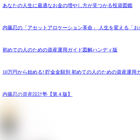
あなたの人生に最適なお金の増やし方が見つかる投資図鑑
内藤忍の「アセットアロケーション革命」 人生を変える「お
初めての人のための資産運用ガイド図解ハンディ版
10万円から始める! 貯金金額別 初めての人のための資産運用
内藤忍の資産設計塾【第４版】