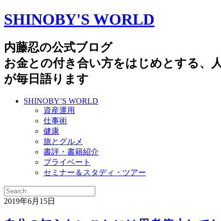
SHINOBY'S WORLD
内藤忍の公式ブログ
お金との付き合い方をはじめとする、
が毎日語ります
SHINOBY’S WORLD
資産運用
仕事術
健康
旅とグルメ
書評・書籍紹介
プライベート
セミナー＆スタディ・ツアー
2019年6月15日