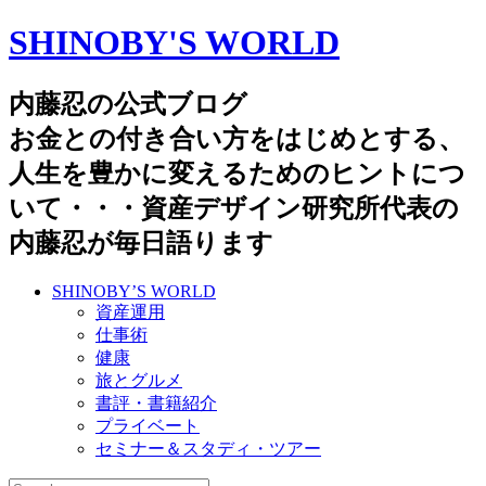
SHINOBY'S WORLD
内藤忍の公式ブログ
お金との付き合い方をはじめとする、
人生を豊かに変えるためのヒントにつ
いて・・・資産デザイン研究所代表の
内藤忍が毎日語ります
SHINOBY’S WORLD
資産運用
仕事術
健康
旅とグルメ
書評・書籍紹介
プライベート
セミナー＆スタディ・ツアー