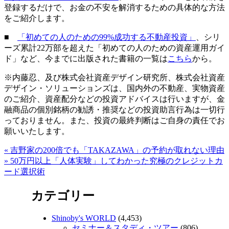
登録するだけで、お金の不安を解消するための具体的な方法
をご紹介します。
■
「初めての人のための99%成功する不動産投資」
、シリ
ーズ累計22万部を超えた「初めての人のための資産運用ガイ
ド」など、今までに出版された書籍の一覧は
こちら
から。
※内藤忍、及び株式会社資産デザイン研究所、株式会社資産
デザイン・ソリューションズは、国内外の不動産、実物資産
のご紹介、資産配分などの投資アドバイスは行いますが、金
融商品の個別銘柄の勧誘・推奨などの投資助言行為は一切行
っておりません。また、投資の最終判断はご自身の責任でお
願いいたします。
«
吉野家の200倍でも「TAKAZAWA」の予約が取れない理由
»
50万円以上「人体実験」してわかった究極のクレジットカ
ード選択術
カテゴリー
Shinoby's WORLD
(4,453)
セミナー＆スタディ・ツアー
(806)