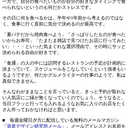
一方で、自分の食べたいものが自分の好きなタイミングで食
べられないというのも何だかストレスです。
その日に何を食べるかは、半年や1年前から考えるのではな
く、食事に行く直前に気分で決めるのが最高です。
「夏バテだから焼肉食べよう」「さっぱりしたものが食べた
いからお寿司」「たまたま雑誌で見つけたお店に行ってみた
い」・・・といった気まぐれな選択理由で、その時にサッと
決められる自由が好きです。
「食通」の人の中には訪問するレストランの予定が計画的に
決まっていて、スケジュールをこなしていくという強者もい
るようですが、何だかグルメライターの仕事のようで、私は
真似できません。
そんなわがままなことを言っていると、きっと予約が取れな
い人気店にご縁が無くなっていくのでしょう。そうなると、
当日フラッと行っても入れるようなお気に入りのお店をたく
さん作っておかなければと思います。
■ 毎週金曜日夕方に配信している無料のメールマガジン
「資産デザイン研究所メール」
。メールアドレスとお名前を