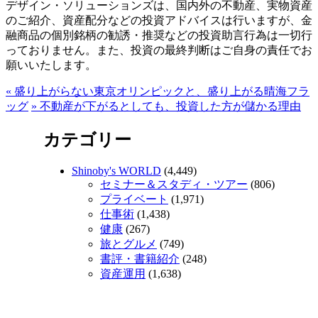
デザイン・ソリューションズは、国内外の不動産、実物資産
のご紹介、資産配分などの投資アドバイスは行いますが、金
融商品の個別銘柄の勧誘・推奨などの投資助言行為は一切行
っておりません。また、投資の最終判断はご自身の責任でお
願いいたします。
«
盛り上がらない東京オリンピックと、盛り上がる晴海フラ
ッグ
»
不動産が下がるとしても、投資した方が儲かる理由
カテゴリー
Shinoby's WORLD
(4,449)
セミナー＆スタディ・ツアー
(806)
プライベート
(1,971)
仕事術
(1,438)
健康
(267)
旅とグルメ
(749)
書評・書籍紹介
(248)
資産運用
(1,638)