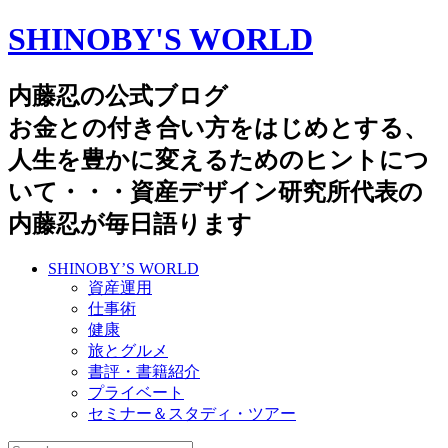
SHINOBY'S WORLD
内藤忍の公式ブログ
お金との付き合い方をはじめとする、
人生を豊かに変えるためのヒントにつ
いて・・・資産デザイン研究所代表の
内藤忍が毎日語ります
SHINOBY’S WORLD
資産運用
仕事術
健康
旅とグルメ
書評・書籍紹介
プライベート
セミナー＆スタディ・ツアー