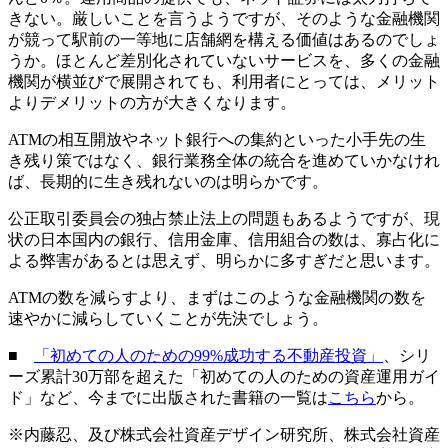
きない。厳しいことを言うようですが、そのような金融機関
が競って駅前の一等地に店舗網を構える価値はあるのでしょ
うか。ほとんど差別化されていないサービスを、多くの金融
機関が横並びで展開されても、利用者にとっては、メリット
よりデメリットの方が大きくなります。
ATMの相互開放やネット銀行への集約といった小手先の生
き残り策ではなく、銀行業務全体の統合を進めていかなけれ
ば、長期的に生き残れないのは明らかです。
公正取引委員会の独占禁止法上の問題もあるようですが、現
状の日本国内の銀行、信用金庫、信用組合の数は、寡占化に
よる弊害があるとは思えず、明らかに多すぎだと思います。
ATMの数を減らすより、まずはこのような金融機関の数を
速やかに減らしていくことが先決でしょう。
■
「初めての人のための99%成功する不動産投資」
、シリ
ーズ累計30万部を超えた「初めての人のための資産運用ガイ
ド」など、今までに出版された書籍の一覧は
こちら
から。
※内藤忍、及び株式会社資産デザイン研究所、株式会社資産