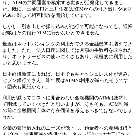
り、ATMの共同運営を模索する動きが活発化してきまし
た。既に、三菱UFJと三井住友はATMからの引き出しや振り
込みに関して相互開放を開始しています。
しかし、引き出しや振り込みが他行で可能になっても、通帳
記帳はその銀行ATMに行かないとできません。
最近はネットバンキングの利用ができる金融機関も増えてき
ました。ただ、法人口座に関しては月額の手数料を取られた
り、ネットサービスの使いにくさもあり、積極的に利用した
いと思いません。
日本経済新聞によれば、日本でもキャッシュレス化が進み、
セブン銀行でさえ、昨年度はATMの利用が減ったそうです
（図表も同紙から）。
利用が減ってコストに見合わない金融機関のATMは集約し
て削減していくべきだと思いますが、そもそも、ATM削減
の前に金融機関自体の存在価値を考えるべきではないでしょ
うか。
企業の銀行借入れのニーズが低下し、預金者への金利はほと
んど0％。運用商品の提供でも、ネット証券には太刀打ちで