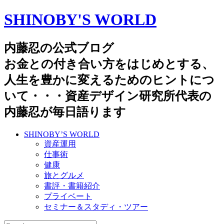
SHINOBY'S WORLD
内藤忍の公式ブログ
お金との付き合い方をはじめとする、
人生を豊かに変えるためのヒントにつ
いて・・・資産デザイン研究所代表の
内藤忍が毎日語ります
SHINOBY’S WORLD
資産運用
仕事術
健康
旅とグルメ
書評・書籍紹介
プライベート
セミナー＆スタディ・ツアー