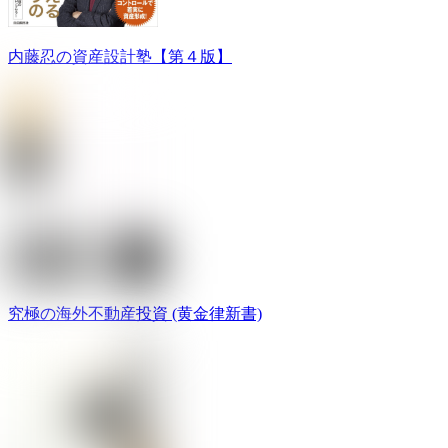
内藤忍の資産設計塾【第４版】
究極の海外不動産投資 (黄金律新書)