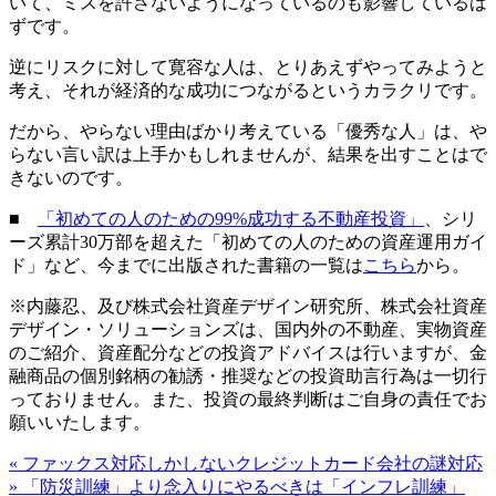
いて、ミスを許さないようになっているのも影響しているは
ずです。
逆にリスクに対して寛容な人は、とりあえずやってみようと
考え、それが経済的な成功につながるというカラクリです。
だから、やらない理由ばかり考えている「優秀な人」は、や
らない言い訳は上手かもしれませんが、結果を出すことはで
きないのです。
■
「初めての人のための99%成功する不動産投資」
、シリ
ーズ累計30万部を超えた「初めての人のための資産運用ガイ
ド」など、今までに出版された書籍の一覧は
こちら
から。
※内藤忍、及び株式会社資産デザイン研究所、株式会社資産
デザイン・ソリューションズは、国内外の不動産、実物資産
のご紹介、資産配分などの投資アドバイスは行いますが、金
融商品の個別銘柄の勧誘・推奨などの投資助言行為は一切行
っておりません。また、投資の最終判断はご自身の責任でお
願いいたします。
«
ファックス対応しかしないクレジットカード会社の謎対応
»
「防災訓練」より念入りにやるべきは「インフレ訓練」