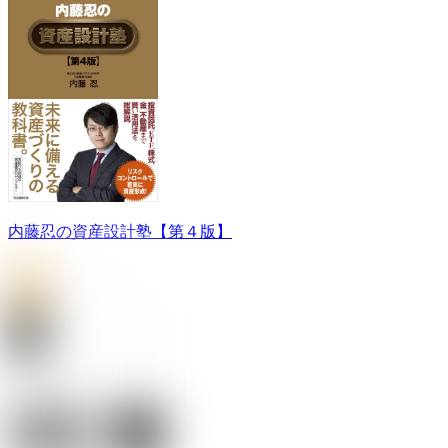
内藤忍の資産設計塾【第４版】