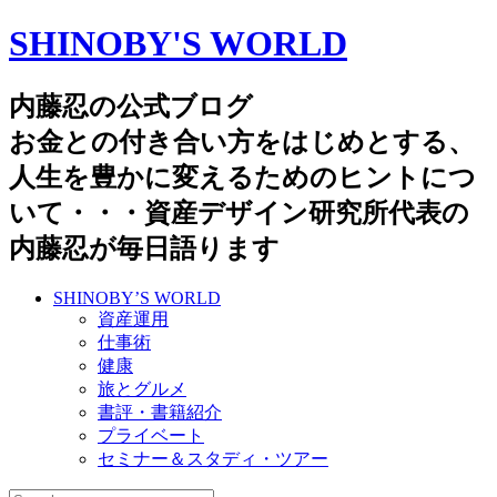
SHINOBY'S WORLD
内藤忍の公式ブログ
お金との付き合い方をはじめとする、
人生を豊かに変えるためのヒントにつ
いて・・・資産デザイン研究所代表の
内藤忍が毎日語ります
SHINOBY’S WORLD
資産運用
仕事術
健康
旅とグルメ
書評・書籍紹介
プライベート
セミナー＆スタディ・ツアー