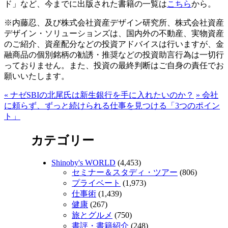
ド」など、今までに出版された書籍の一覧は
こちら
から。
※内藤忍、及び株式会社資産デザイン研究所、株式会社資産
デザイン・ソリューションズは、国内外の不動産、実物資産
のご紹介、資産配分などの投資アドバイスは行いますが、金
融商品の個別銘柄の勧誘・推奨などの投資助言行為は一切行
っておりません。また、投資の最終判断はご自身の責任でお
願いいたします。
«
ナゼSBIの北尾氏は新生銀行を手に入れたいのか？
»
会社
に頼らず、ずっと続けられる仕事を見つける「3つのポイン
ト」
カテゴリー
Shinoby's WORLD
(4,453)
セミナー＆スタディ・ツアー
(806)
プライベート
(1,973)
仕事術
(1,439)
健康
(267)
旅とグルメ
(750)
書評・書籍紹介
(248)