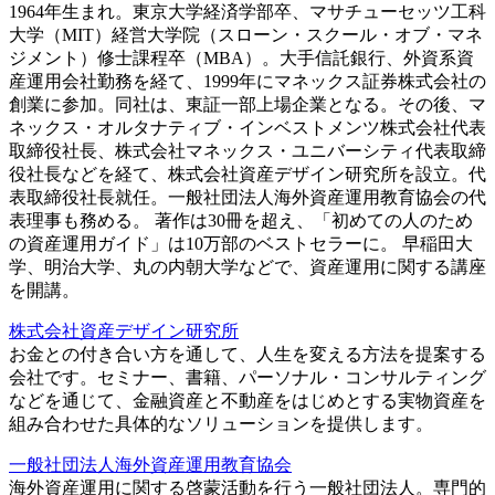
1964年生まれ。東京大学経済学部卒、マサチューセッツ工科
大学（MIT）経営大学院（スローン・スクール・オブ・マネ
ジメント）修士課程卒（MBA）。大手信託銀行、外資系資
産運用会社勤務を経て、1999年にマネックス証券株式会社の
創業に参加。同社は、東証一部上場企業となる。その後、マ
ネックス・オルタナティブ・インベストメンツ株式会社代表
取締役社長、株式会社マネックス・ユニバーシティ代表取締
役社長などを経て、株式会社資産デザイン研究所を設立。代
表取締役社長就任。一般社団法人海外資産運用教育協会の代
表理事も務める。 著作は30冊を超え、「初めての人のため
の資産運用ガイド」は10万部のベストセラーに。 早稲田大
学、明治大学、丸の内朝大学などで、資産運用に関する講座
を開講。
株式会社資産デザイン研究所
お金との付き合い方を通して、人生を変える方法を提案する
会社です。セミナー、書籍、パーソナル・コンサルティング
などを通じて、金融資産と不動産をはじめとする実物資産を
組み合わせた具体的なソリューションを提供します。
一般社団法人海外資産運用教育協会
海外資産運用に関する啓蒙活動を行う一般社団法人。専門的