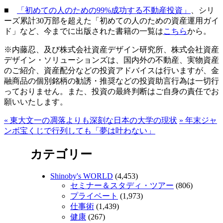
■
「初めての人のための99%成功する不動産投資」
、シリ
ーズ累計30万部を超えた「初めての人のための資産運用ガイ
ド」など、今までに出版された書籍の一覧は
こちら
から。
※内藤忍、及び株式会社資産デザイン研究所、株式会社資産
デザイン・ソリューションズは、国内外の不動産、実物資産
のご紹介、資産配分などの投資アドバイスは行いますが、金
融商品の個別銘柄の勧誘・推奨などの投資助言行為は一切行
っておりません。また、投資の最終判断はご自身の責任でお
願いいたします。
«
東大文一の凋落よりも深刻な日本の大学の現状
»
年末ジャ
ンボ宝くじで行列しても「夢は叶わない」
カテゴリー
Shinoby's WORLD
(4,453)
セミナー＆スタディ・ツアー
(806)
プライベート
(1,973)
仕事術
(1,439)
健康
(267)