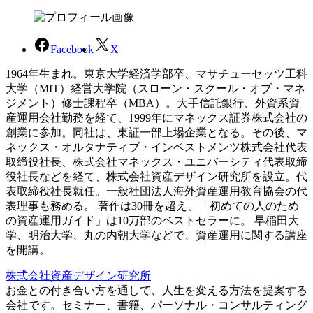
Facebook
X
1964年生まれ。東京大学経済学部卒、マサチューセッツ工科
大学（MIT）経営大学院（スローン・スクール・オブ・マネ
ジメント）修士課程卒（MBA）。大手信託銀行、外資系資
産運用会社勤務を経て、1999年にマネックス証券株式会社の
創業に参加。同社は、東証一部上場企業となる。その後、マ
ネックス・オルタナティブ・インベストメンツ株式会社代表
取締役社長、株式会社マネックス・ユニバーシティ代表取締
役社長などを経て、株式会社資産デザイン研究所を設立。代
表取締役社長就任。一般社団法人海外資産運用教育協会の代
表理事も務める。 著作は30冊を超え、「初めての人のため
の資産運用ガイド」は10万部のベストセラーに。 早稲田大
学、明治大学、丸の内朝大学などで、資産運用に関する講座
を開講。
株式会社資産デザイン研究所
お金との付き合い方を通して、人生を変える方法を提案する
会社です。セミナー、書籍、パーソナル・コンサルティング