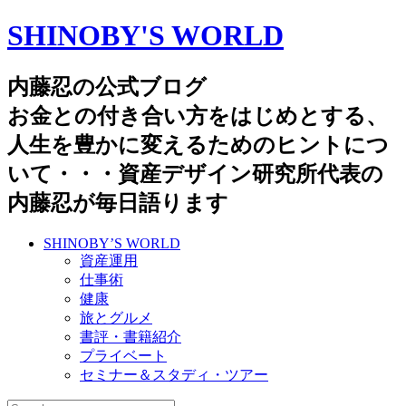
SHINOBY'S WORLD
内藤忍の公式ブログ
お金との付き合い方をはじめとする、
人生を豊かに変えるためのヒントにつ
いて・・・資産デザイン研究所代表の
内藤忍が毎日語ります
SHINOBY’S WORLD
資産運用
仕事術
健康
旅とグルメ
書評・書籍紹介
プライベート
セミナー＆スタディ・ツアー