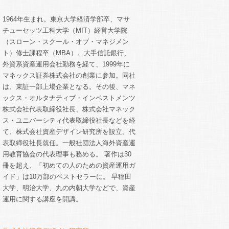
1964年生まれ。東京大学経済学部卒、マサ
チューセッツ工科大学（MIT）経営大学院
（スローン・スクール・オブ・マネジメン
ト）修士課程卒（MBA）。大手信託銀行、
外資系資産運用会社勤務を経て、1999年に
マネックス証券株式会社の創業に参加。同社
は、東証一部上場企業となる。その後、マネ
ックス・オルタナティブ・インベストメンツ
株式会社代表取締役社長、株式会社マネック
ス・ユニバーシティ代表取締役社長などを経
て、株式会社資産デザイン研究所を設立。代
表取締役社長就任。一般社団法人海外資産運
用教育協会の代表理事も務める。 著作は30
冊を超え、「初めての人のための資産運用ガ
イド」は10万部のベストセラーに。 早稲田
大学、明治大学、丸の内朝大学などで、資産
運用に関する講座を開講。