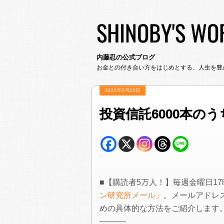
SHINOBY'S WO
内藤忍の公式ブログ
お金との付き合い方をはじめとする、人生を豊
2022年3月25日
投資信託6000本の
■【購読者5万人！】毎週金曜日1
ン研究所メール」
。メールアドレ
めの具体的な方法をご紹介します
———-