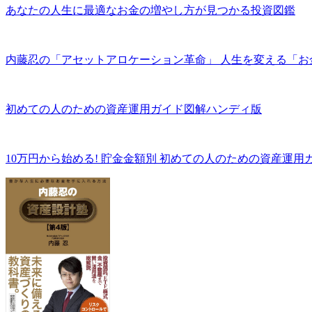
あなたの人生に最適なお金の増やし方が見つかる投資図鑑
内藤忍の「アセットアロケーション革命」 人生を変える「お
初めての人のための資産運用ガイド図解ハンディ版
10万円から始める! 貯金金額別 初めての人のための資産運用