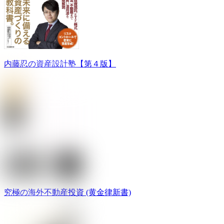
内藤忍の資産設計塾【第４版】
究極の海外不動産投資 (黄金律新書)