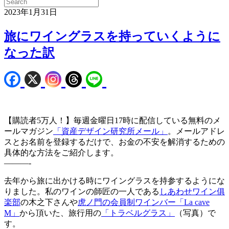
2023年1月31日
旅にワイングラスを持っていくように
なった訳
【購読者5万人！】毎週金曜日17時に配信している無料のメ
ールマガジン
「資産デザイン研究所メール」
。メールアドレ
スとお名前を登録するだけで、お金の不安を解消するための
具体的な方法をご紹介します。
———-
去年から旅に出かける時にワイングラスを持参するようにな
りました。私のワインの師匠の一人である
しあわせワイン俱
楽部
の木之下さんや
虎ノ門の会員制ワインバー「La cave
M」
から頂いた、旅行用の
「トラベルグラス」
（写真）で
す。