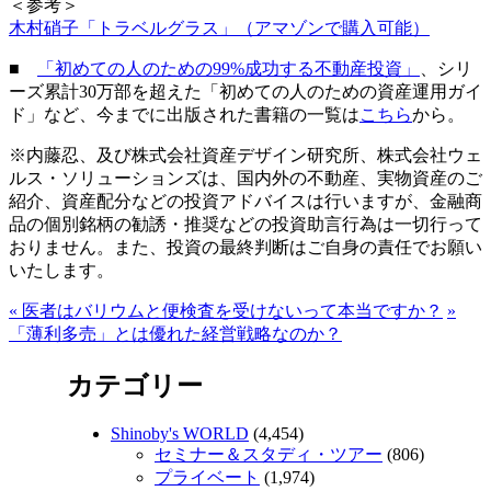
＜参考＞
木村硝子「トラベルグラス」（アマゾンで購入可能）
■
「初めての人のための99%成功する不動産投資」
、シリ
ーズ累計30万部を超えた「初めての人のための資産運用ガイ
ド」など、今までに出版された書籍の一覧は
こちら
から。
※内藤忍、及び株式会社資産デザイン研究所、株式会社ウェ
ルス・ソリューションズは、国内外の不動産、実物資産のご
紹介、資産配分などの投資アドバイスは行いますが、金融商
品の個別銘柄の勧誘・推奨などの投資助言行為は一切行って
おりません。また、投資の最終判断はご自身の責任でお願い
いたします。
«
医者はバリウムと便検査を受けないって本当ですか？
»
「薄利多売」とは優れた経営戦略なのか？
カテゴリー
Shinoby's WORLD
(4,454)
セミナー＆スタディ・ツアー
(806)
プライベート
(1,974)