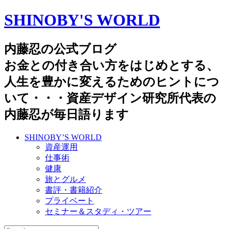
SHINOBY'S WORLD
内藤忍の公式ブログ
お金との付き合い方をはじめとする、
人生を豊かに変えるためのヒントにつ
いて・・・資産デザイン研究所代表の
内藤忍が毎日語ります
SHINOBY’S WORLD
資産運用
仕事術
健康
旅とグルメ
書評・書籍紹介
プライベート
セミナー＆スタディ・ツアー