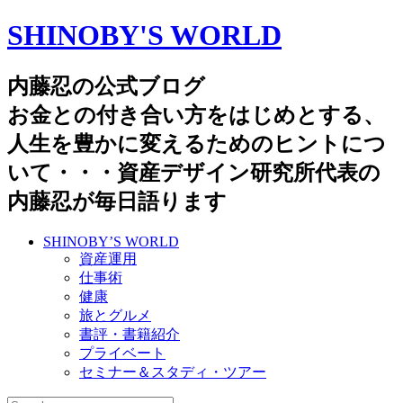
SHINOBY'S WORLD
内藤忍の公式ブログ
お金との付き合い方をはじめとする、
人生を豊かに変えるためのヒントにつ
いて・・・資産デザイン研究所代表の
内藤忍が毎日語ります
SHINOBY’S WORLD
資産運用
仕事術
健康
旅とグルメ
書評・書籍紹介
プライベート
セミナー＆スタディ・ツアー