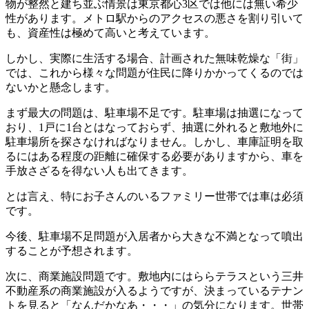
物が整然と建ち並ぶ情景は東京都心3区では他には無い希少
性があります。メトロ駅からのアクセスの悪さを割り引いて
も、資産性は極めて高いと考えています。
しかし、実際に生活する場合、計画された無味乾燥な「街」
では、これから様々な問題が住民に降りかかってくるのでは
ないかと懸念します。
まず最大の問題は、駐車場不足です。駐車場は抽選になって
おり、1戸に1台とはなっておらず、抽選に外れると敷地外に
駐車場所を探さなければなりません。しかし、車庫証明を取
るにはある程度の距離に確保する必要がありますから、車を
手放さざるを得ない人も出てきます。
とは言え、特にお子さんのいるファミリー世帯では車は必須
です。
今後、駐車場不足問題が入居者から大きな不満となって噴出
することが予想されます。
次に、商業施設問題です。敷地内にはららテラスという三井
不動産系の商業施設が入るようですが、決まっているテナン
トを見ると「なんだかなあ・・・」の気分になります。世帯