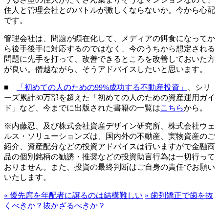
住人と管理会社とのバトルが激しくならないか。今から心配
です。
管理会社は、問題が顕在化して、メディアの餌食になってか
ら後手後手に対応するのではなく、今のうちから想定される
問題に先手を打って、改善できるところを改善しておいた方
が良い。僭越ながら、そうアドバイスしたいと思います。
■
「初めての人のための99%成功する不動産投資」
、シリ
ーズ累計30万部を超えた「初めての人のための資産運用ガイ
ド」など、今までに出版された書籍の一覧は
こちら
から。
※内藤忍、及び株式会社資産デザイン研究所、株式会社ウェ
ルス・ソリューションズは、国内外の不動産、実物資産のご
紹介、資産配分などの投資アドバイスは行いますがで金融商
品の個別銘柄の勧誘・推奨などの投資助言行為は一切行って
おりません。また、投資の最終判断はご自身の責任でお願い
いたします。
«
優先席を年配者に譲るのは結構難しい
»
歯列矯正で歯を抜
くべきか？抜かざるべきか？