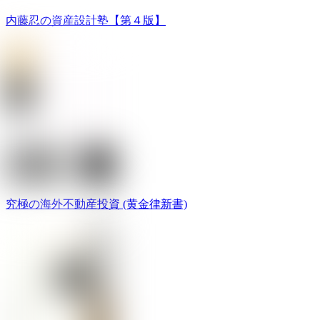
内藤忍の資産設計塾【第４版】
究極の海外不動産投資 (黄金律新書)