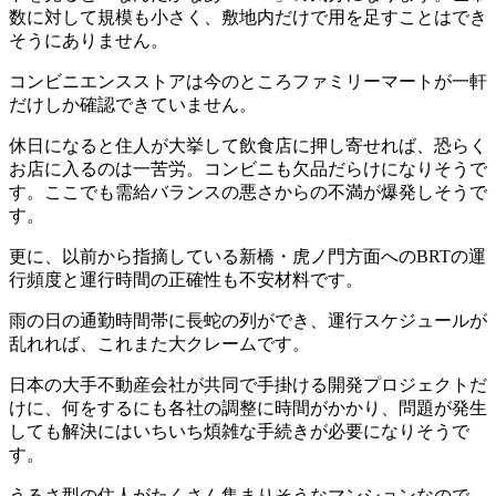
数に対して規模も小さく、敷地内だけで用を足すことはでき
そうにありません。
コンビニエンスストアは今のところファミリーマートが一軒
だけしか確認できていません。
休日になると住人が大挙して飲食店に押し寄せれば、恐らく
お店に入るのは一苦労。コンビニも欠品だらけになりそうで
す。ここでも需給バランスの悪さからの不満が爆発しそうで
す。
更に、以前から指摘している新橋・虎ノ門方面へのBRTの運
行頻度と運行時間の正確性も不安材料です。
雨の日の通勤時間帯に長蛇の列ができ、運行スケジュールが
乱れれば、これまた大クレームです。
日本の大手不動産会社が共同で手掛ける開発プロジェクトだ
けに、何をするにも各社の調整に時間がかかり、問題が発生
しても解決にはいちいち煩雑な手続きが必要になりそうで
す。
うるさ型の住人がたくさん集まりそうなマンションなので、