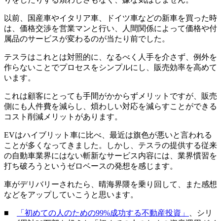
以前、国産車やイタリア車、ドイツ車などの新車を買った時
は、価格交渉を営業マンと行い、人間関係によって価格や付
属品のサービスが変わるのが当たり前でした。
テスラはこれとは対照的に、なるべく人手を介さず、例外を
作らないことでプロセスをシンプルにし、販売効率を高めて
います。
これは顧客にとっても手間がかからずメリットですが、販売
側にも人件費を減らし、煩わしい対応を減らすことができる
コスト削減メリットがあります。
EVはハイブリット車に比べ、最近は旗色が悪いと言われる
ことが多くなってきました。しかし、テスラの提供する従来
の自動車業界にはない斬新なサービス内容には、業界慣習を
打ち破ろうというゼロベースの発想を感じます。
車がデリバリーされたら、晴海界隈を乗り回して、また感想
などをアップしていこうと思います。
■
「初めての人のための99%成功する不動産投資」
、シリ