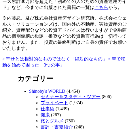
ーズ累計30万部を超えた「初めての人のための資産運用ガイ
ド」など、今までに出版された書籍の一覧は
こちら
から。
※内藤忍、及び株式会社資産デザイン研究所、株式会社ウェ
ルス・ソリューションズは、国内外の不動産、実物資産のご
紹介、資産配分などの投資アドバイスは行いますがで金融商
品の個別銘柄の勧誘・推奨などの投資助言行為は一切行って
おりません。また、投資の最終判断はご自身の責任でお願い
いたします。
«
幸せとは相対的なものではなく「絶対的なもの」
»
車で移
動を始めて困った「3つの事」
カテゴリー
Shinoby's WORLD
(4,454)
セミナー＆スタディ・ツアー
(806)
プライベート
(1,974)
仕事術
(1,439)
健康
(267)
旅とグルメ
(750)
書評・書籍紹介
(248)