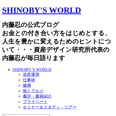
SHINOBY'S WORLD
内藤忍の公式ブログ
お金との付き合い方をはじめとする、
人生を豊かに変えるためのヒントにつ
いて・・・資産デザイン研究所代表の
内藤忍が毎日語ります
SHINOBY’S WORLD
資産運用
仕事術
健康
旅とグルメ
書評・書籍紹介
プライベート
セミナー＆スタディ・ツアー