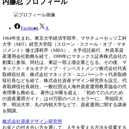
内藤忍 プロフィール
Facebook
X
1964年生まれ。東京大学経済学部卒、マサチューセッツ工科
大学（MIT）経営大学院（スローン・スクール・オブ・マネ
ジメント）修士課程卒（MBA）。大手信託銀行、外資系資
産運用会社勤務を経て、1999年にマネックス証券株式会社の
創業に参加。同社は、東証一部上場企業となる。その後、マ
ネックス・オルタナティブ・インベストメンツ株式会社代表
取締役社長、株式会社マネックス・ユニバーシティ代表取締
役社長などを経て、株式会社資産デザイン研究所を設立。代
表取締役社長就任。一般社団法人海外資産運用教育協会の代
表理事も務める。 著作は30冊を超え、「初めての人のため
の資産運用ガイド」は10万部のベストセラーに。 早稲田大
学、明治大学、丸の内朝大学などで、資産運用に関する講座
を開講。
株式会社資産デザイン研究所
お金との付き合い方を通して、人生を変える方法を提案する