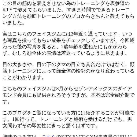
この目の筋肉を衰えさせない為のトレーニングを表参道の
KTYで教えてもらいました。すきま時間でできるトレーニ
ング方法を顔筋トレーニングのプロからきちんと教えてもら
いました。
実はこちらのフェイスジムには2年近く通っています。いつ
も写真を撮ってもらい成果をチェックしていますが、今回終
わった後の写真を見ると、2歳年齢を重ねたにもかかわら
ず、むしろ顔全体の表情は若返っているように見えます。
目の大きさや、目の下のクマの目立ち具合だけではなく、顔
筋トレーニングによって顔全体の輪郭のかなり変わっている
ことがわかります。
こちらのフェイスジムは8月からセゾンアメックスのダイア
モンド会員にも提供されるそうですが、基本は完全紹介制で
す。
このブログをご覧になっている方には紹介することが可能で
す。1回行って、トレーニングと施術を受けるだけでも、男
女問わずその即効性にきっと驚くはずです。
興味のある方は、
こちら
のKTY FACE GYM事務局のURLに