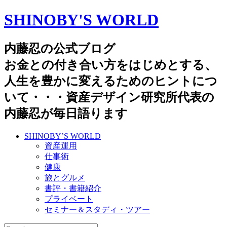
SHINOBY'S WORLD
内藤忍の公式ブログ
お金との付き合い方をはじめとする、
人生を豊かに変えるためのヒントにつ
いて・・・資産デザイン研究所代表の
内藤忍が毎日語ります
SHINOBY’S WORLD
資産運用
仕事術
健康
旅とグルメ
書評・書籍紹介
プライベート
セミナー＆スタディ・ツアー