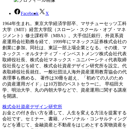
Facebook
X
1964年生まれ。東京大学経済学部卒、マサチューセッツ工科
大学（MIT）経営大学院（スローン・スクール・オブ・マネ
ジメント）修士課程卒（MBA）。大手信託銀行、外資系資
産運用会社勤務を経て、1999年にマネックス証券株式会社の
創業に参加。同社は、東証一部上場企業となる。その後、マ
ネックス・オルタナティブ・インベストメンツ株式会社代表
取締役社長、株式会社マネックス・ユニバーシティ代表取締
役社長などを経て、株式会社資産デザイン研究所を設立。代
表取締役社長就任。一般社団法人海外資産運用教育協会の代
表理事も務める。 著作は30冊を超え、「初めての人のため
の資産運用ガイド」は10万部のベストセラーに。 早稲田大
学、明治大学、丸の内朝大学などで、資産運用に関する講座
を開講。
株式会社資産デザイン研究所
お金との付き合い方を通して、人生を変える方法を提案する
会社です。セミナー、書籍、パーソナル・コンサルティング
などを通じて、金融資産と不動産をはじめとする実物資産を