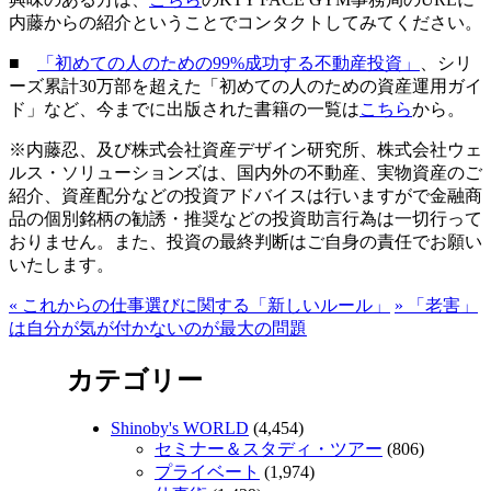
内藤からの紹介ということでコンタクトしてみてください。
■
「初めての人のための99%成功する不動産投資」
、シリ
ーズ累計30万部を超えた「初めての人のための資産運用ガイ
ド」など、今までに出版された書籍の一覧は
こちら
から。
※内藤忍、及び株式会社資産デザイン研究所、株式会社ウェ
ルス・ソリューションズは、国内外の不動産、実物資産のご
紹介、資産配分などの投資アドバイスは行いますがで金融商
品の個別銘柄の勧誘・推奨などの投資助言行為は一切行って
おりません。また、投資の最終判断はご自身の責任でお願い
いたします。
«
これからの仕事選びに関する「新しいルール」
»
「老害」
は自分が気が付かないのが最大の問題
カテゴリー
Shinoby's WORLD
(4,454)
セミナー＆スタディ・ツアー
(806)
プライベート
(1,974)