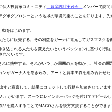
に個人投資家コミュニティ
「資産設計実践会」
メンバーで訪問
るアグボグブロシーという地域の環境汚染のことを知ります。先
行動をはじめます。
人たちに販売する。その利益をガーナに還元してガスマスクを
巻き込まれる人たちを変えたいというパッションに基づく行動。
介されています。
それに熱中する。それがいつしか周囲の人を動かし、社会の問
ションがガーナ人を巻き込み、アートと資本主義を組み合わせた
を生み出すと宣言して、結果にコミットして行動を加速させています
さん」がいます。スーツにレインボーバッジを付けてアピール
作品を購入することでMAGOさんを後方支援することができま