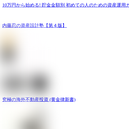
10万円から始める! 貯金金額別 初めての人のための資産運用
内藤忍の資産設計塾【第４版】
究極の海外不動産投資 (黄金律新書)