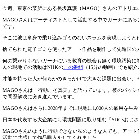
今週、東京の某所にある長坂真護（MAGO）さんのアトリエ
MAGOさんはアーティストとして活動する中でガーナにあ
です。
そこに彼は単身で乗り込みゴミのないスラムを実現しようと
捨てられた電子ゴミを使ったアート作品を制作して先進国の
何の繋がりもないガーナにいる教育の機会も無く環境汚染に
んの現地での活動はNHKの
この番組
（15分の動画）でも紹
才能を持った人が何らかのきっかけで大きな課題に出会い、
MAGOさんは「行動こそ真実」と語っています。彼のパッ
で問題解決に突き進んでいます。
MAGOさんはさらに2028年までに現地に1,000人の雇用
日本を代表する大企業にも環境問題に取り組む「SDGsおじ
MAGOさんのように行動できない私のような人でも、アート
活動に共感して作品購入をしてくれました。