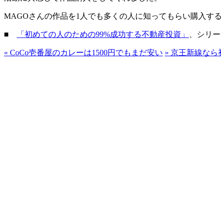
MAGOさんの作品を1人でも多くの人に知ってもらい購入す
■
「初めての人のための99%成功する不動産投資」
、シリー
«
CoCo壱番屋のカレーは1500円でもまだ安い
»
京王新線なら