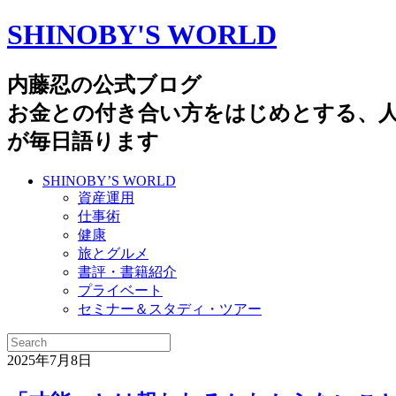
SHINOBY'S WORLD
内藤忍の公式ブログ
お金との付き合い方をはじめとする、
が毎日語ります
SHINOBY’S WORLD
資産運用
仕事術
健康
旅とグルメ
書評・書籍紹介
プライベート
セミナー＆スタディ・ツアー
2025年7月8日