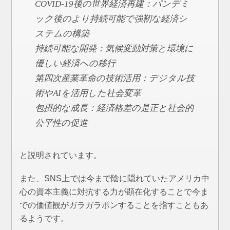
COVID-19後の世界経済再建：パンデミ
ック後のより持続可能で強靭な経済シ
ステムの構築
持続可能な開発：気候変動対策と環境に
優しい経済への移行
第四次産業革命の技術活用：デジタル技
術やAIを活用した社会変革
包摂的な成長：経済格差の是正と社会的
公平性の促進
と説明されています。
また、SNS上では今まで陰に隠れていたアメリカ中
心の資本主義に対抗する力が顕在化することで今ま
での価値観がガラガラポンすることを指すこともあ
るようです。