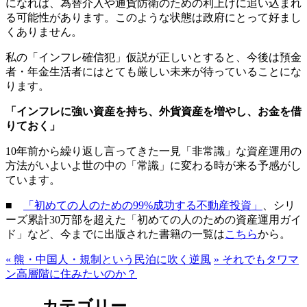
になれば、為替介入や通貨防衛のための利上げに追い込まれ
る可能性があります。このような状態は政府にとって好まし
くありません。
私の「インフレ確信犯」仮説が正しいとすると、今後は預金
者・年金生活者にはとても厳しい未来が待っていることにな
ります。
「インフレに強い資産を持ち、外貨資産を増やし、お金を借
りておく」
10年前から繰り返し言ってきた一見「非常識」な資産運用の
方法がいよいよ世の中の「常識」に変わる時が来る予感がし
ています。
■
「初めての人のための99%成功する不動産投資」
、シリ
ーズ累計30万部を超えた「初めての人のための資産運用ガイ
ド」など、今までに出版された書籍の一覧は
こちら
から。
«
熊・中国人・規制という民泊に吹く逆風
»
それでもタワマ
ン高層階に住みたいのか？
カテゴリー