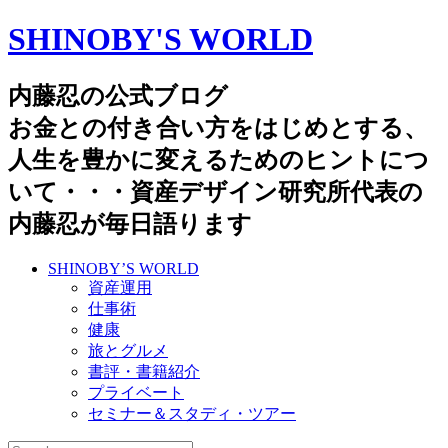
SHINOBY'S WORLD
内藤忍の公式ブログ
お金との付き合い方をはじめとする、
人生を豊かに変えるためのヒントにつ
いて・・・資産デザイン研究所代表の
内藤忍が毎日語ります
SHINOBY’S WORLD
資産運用
仕事術
健康
旅とグルメ
書評・書籍紹介
プライベート
セミナー＆スタディ・ツアー