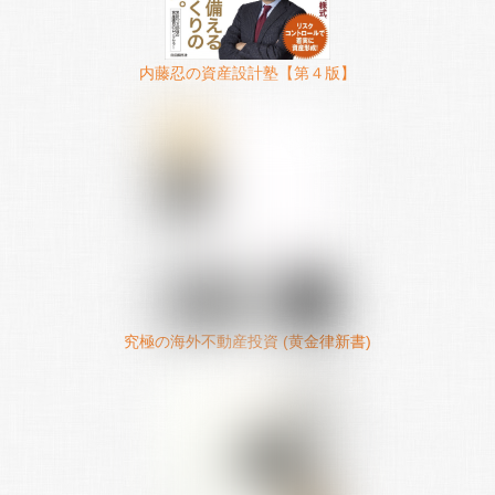
内藤忍の資産設計塾【第４版】
究極の海外不動産投資 (黄金律新書)