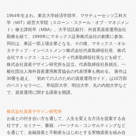
1964年生まれ。東京大学経済学部卒、マサチューセッツ工科大
学（MIT）経営大学院（スローン・スクール・オブ・マネジメン
ト）修士課程卒（MBA）。大手信託銀行、外資系資産運用会社
勤務を経て、1999年にマネックス証券株式会社の創業に参加。
同社は、東証一部上場企業となる。その後、マネックス・オル
タナティブ・インベストメンツ株式会社代表取締役社長、株式
会社マネックス・ユニバーシティ代表取締役社長などを経て、
株式会社資産デザイン研究所を設立。代表取締役社長就任。一
般社団法人海外資産運用教育協会の代表理事も務める。 著作は
30冊を超え、「初めての人のための資産運用ガイド」は10万部
のベストセラーに。 早稲田大学、明治大学、丸の内朝大学など
で、資産運用に関する講座を開講。
株式会社資産デザイン研究所
お金との付き合い方を通して、人生を変える方法を提案する会
社です。セミナー、書籍、パーソナル・コンサルティングなど
を通じて、金融資産と不動産をはじめとする実物資産を組み合