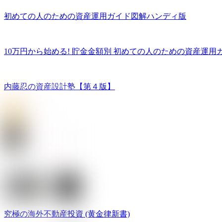
初めての人のための資産運用ガイド図解ハンディ版
10万円から始める! 貯金金額別 初めての人のための資産運用
内藤忍の資産設計塾【第４版】
究極の海外不動産投資 (黄金律新書)