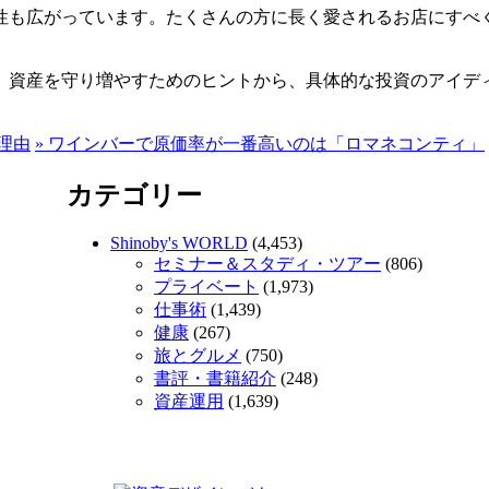
性も広がっています。たくさんの方に長く愛されるお店にすべ
。資産を守り増やすためのヒントから、具体的な投資のアイデ
理由
»
ワインバーで原価率が一番高いのは「ロマネコンティ」
カテゴリー
Shinoby's WORLD
(4,453)
セミナー＆スタディ・ツアー
(806)
プライベート
(1,973)
仕事術
(1,439)
健康
(267)
旅とグルメ
(750)
書評・書籍紹介
(248)
資産運用
(1,639)