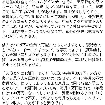
不動産の収益はインカムゲインが中心です。東京都心のワン
ルームであれば、管理費用などの諸経費を差し引いて、現状
年間4％台半ばの利回りがあります。値上がりしなくても、
家賃収入だけで定期預金に比べて20倍近い利回り。外貨投資
のような為替リスクはありません。空室リスクや家賃下落リ
スクはありますが、私が使っている管理会社は空室率2％以
下。ほぼ満室と言って良い状態です。都心の物件は家賃もな
かなか下がりません。
借入は2％以下の金利で可能になっていますから、現時点で
も3％近い「イールドギャップ」を享受できます（変動金利
なら金利上昇リスクがあります）。2000万円の不動産であれ
ば、元本返済も含めれば3％で年間60万円。毎月5万円は決し
て小さくはありません。
「60歳までに1億円」よりも「60歳から毎月30万円」の方が
良いと思う人が圧倒的に多いのはなぜか。それは毎月の不労
所得なら、使ってしまってもまた来月には同じお金が手に入
るからです。1億円持っていても、毎月30万円使えば、1年後
には9640万円になってしまいます。資産が削れるように無く
なっていくのは不安。それよりも毎月もらえる「チャリンチ
ャリン収入」の方がずっと安心です。