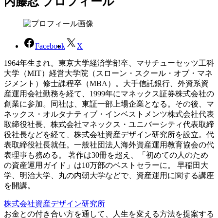
内藤忍 プロフィール
Facebook
X
1964年生まれ。東京大学経済学部卒、マサチューセッツ工科
大学（MIT）経営大学院（スローン・スクール・オブ・マネ
ジメント）修士課程卒（MBA）。大手信託銀行、外資系資
産運用会社勤務を経て、1999年にマネックス証券株式会社の
創業に参加。同社は、東証一部上場企業となる。その後、マ
ネックス・オルタナティブ・インベストメンツ株式会社代表
取締役社長、株式会社マネックス・ユニバーシティ代表取締
役社長などを経て、株式会社資産デザイン研究所を設立。代
表取締役社長就任。一般社団法人海外資産運用教育協会の代
表理事も務める。 著作は30冊を超え、「初めての人のため
の資産運用ガイド」は10万部のベストセラーに。 早稲田大
学、明治大学、丸の内朝大学などで、資産運用に関する講座
を開講。
株式会社資産デザイン研究所
お金との付き合い方を通して、人生を変える方法を提案する