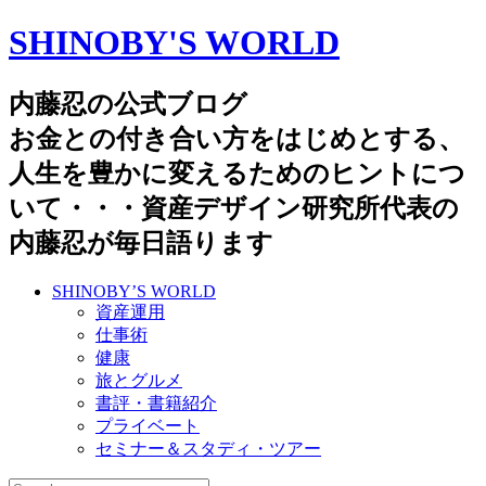
SHINOBY'S WORLD
内藤忍の公式ブログ
お金との付き合い方をはじめとする、
人生を豊かに変えるためのヒントにつ
いて・・・資産デザイン研究所代表の
内藤忍が毎日語ります
SHINOBY’S WORLD
資産運用
仕事術
健康
旅とグルメ
書評・書籍紹介
プライベート
セミナー＆スタディ・ツアー