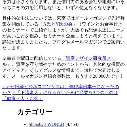
る力は小さくなります。また信用力のある会社や組織にいる
うちにその力を活用しないと、いずれ使えなくなります。
具体的な手法については、東京ではメールマガジンで先行募
集を開始している
「A氏とY氏の会」
（ワインとお食事付き
のセミナー）でご紹介しますが、大阪でも想像以上にニーズ
が高いことを鑑み、セミナーを企画しようと考えています。
詳細が決まりましたら、ブログやメールマガジンでご案内い
たします。
※毎週金曜日に配信している
「資産デザイン研究所メー
ル」
。資産を守り増やすためのヒントから、具体的な投資の
アイディア、そしてグルメな情報まで、無料でお届けしま
す。メールマガジン登録会員数は、もうすぐ20,000人です！
«
ナゼ日経ビジネスアソシエは、伸び率日本一になったの
か？
»
「下流老人」にならないために必要な3つのものは
「健康・人・お金」
カテゴリー
Shinoby's WORLD
(4,454)